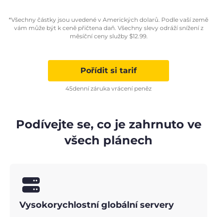
*Všechny částky jsou uvedené v Amerických dolarů. Podle vaší země
vám může být k ceně přičtena daň. Všechny slevy odráží snížení z
měsíční ceny služby
$
12.99
.
Pořídit si tarif
45denní záruka vrácení peněz
Podívejte se, co je zahrnuto ve
všech plánech
Vysokorychlostní globální servery