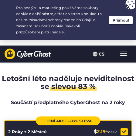
Your choice:
The Best Deal
for 2.1666666666667-years at $
2.19
/month
CS
Zobra
navig
Letošní léto naděluje neviditelnost
se
slevou 83 %
Součástí předplatného CyberGhost na 2 roky
LETNÍ AKCE – 83% SLEVA
$
2.19
2 Roky + 2 Měsíců
/měsíc