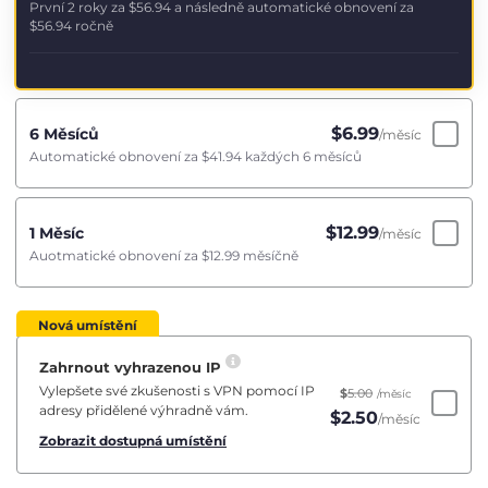
První 2 roky za
$56.94
a následně automatické obnovení za
$56.94
ročně
$
6.99
6 Měsíců
/měsíc
Automatické obnovení za
$41.94
každých 6 měsíců
$
12.99
1 Měsíc
/měsíc
Auotmatické obnovení za
$12.99
měsíčně
Nová umístění
Zahrnout vyhrazenou IP
Vylepšete své zkušenosti s VPN pomocí IP
$
5.00
/měsíc
adresy přidělené výhradně vám.
$
2.50
/měsíc
Zobrazit dostupná umístění