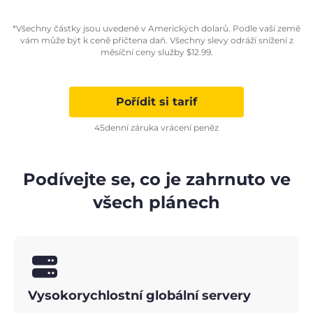
*Všechny částky jsou uvedené v Amerických dolarů. Podle vaší země
vám může být k ceně přičtena daň. Všechny slevy odráží snížení z
měsíční ceny služby
$
12.99
.
Pořídit si tarif
45denní záruka vrácení peněz
Podívejte se, co je zahrnuto ve
všech plánech
Vysokorychlostní globální servery