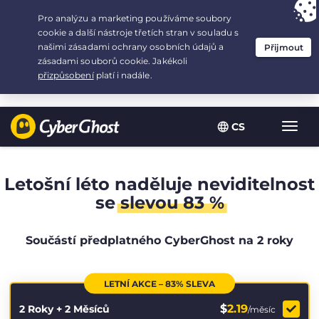
Your choice:
The Best Deal
for 2.1666666666667-years at $
2.19
/month
CS
Zobra
navig
Letošní léto naděluje neviditelnost
se
slevou 83 %
Součástí předplatného CyberGhost na 2 roky
LETNÍ AKCE – 83% SLEVA
$
2.19
2 Roky + 2 Měsíců
/měsíc