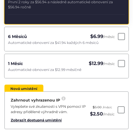
První 2 roky za
$56.94
a následně automatické obnovení za
$56.94
ročně
$
6.99
6 Měsíců
/měsíc
Automatické obnovení za
$41.94
každých 6 měsíců
$
12.99
1 Měsíc
/měsíc
Auotmatické obnovení za
$12.99
měsíčně
Nová umístění
Zahrnout vyhrazenou IP
Vylepšete své zkušenosti s VPN pomocí IP
$
5.00
/měsíc
adresy přidělené výhradně vám.
$
2.50
/měsíc
Zobrazit dostupná umístění