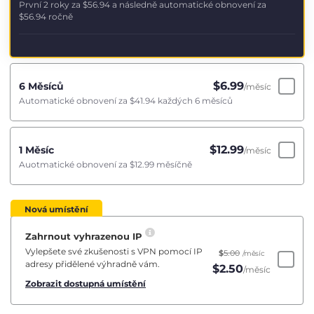
První 2 roky za
$56.94
a následně automatické obnovení za
$56.94
ročně
$
6.99
6 Měsíců
/měsíc
Automatické obnovení za
$41.94
každých 6 měsíců
$
12.99
1 Měsíc
/měsíc
Auotmatické obnovení za
$12.99
měsíčně
Nová umístění
Zahrnout vyhrazenou IP
Vylepšete své zkušenosti s VPN pomocí IP
$
5.00
/měsíc
adresy přidělené výhradně vám.
$
2.50
/měsíc
Zobrazit dostupná umístění