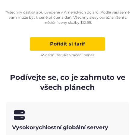
*Všechny částky jsou uvedené v Amerických dolarů. Podle vaší země
vám může být k ceně přičtena daň. Všechny slevy odráží snížení z
měsíční ceny služby
$
12.99
.
Pořídit si tarif
45denní záruka vrácení peněz
Podívejte se, co je zahrnuto ve
všech plánech
Vysokorychlostní globální servery