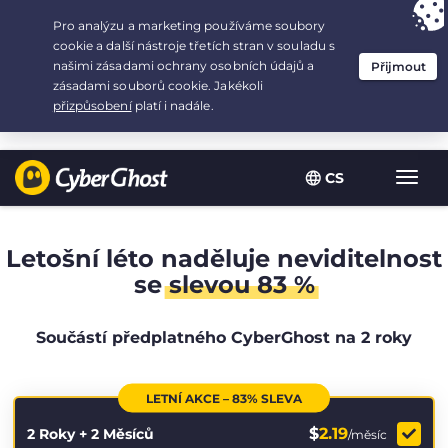
Your choice:
The Best Deal
for 2.1666666666667-years at $
2.19
/month
CS
Zobra
navig
Letošní léto naděluje neviditelnost
se
slevou 83 %
Součástí předplatného CyberGhost na 2 roky
LETNÍ AKCE – 83% SLEVA
$
2.19
2 Roky + 2 Měsíců
/měsíc