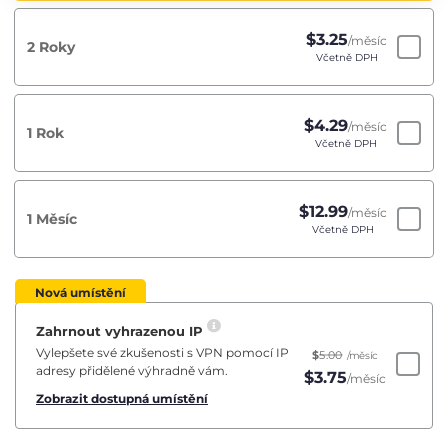
$
3.25
/měsíc
2 Roky
Včetně DPH
$
4.29
/měsíc
1 Rok
Včetně DPH
$
12.99
/měsíc
1 Měsíc
Včetně DPH
Nová umístění
Zahrnout vyhrazenou IP
Vylepšete své zkušenosti s VPN pomocí IP
$
5.00
/měsíc
adresy přidělené výhradně vám.
$
3.75
/měsíc
Zobrazit dostupná umístění