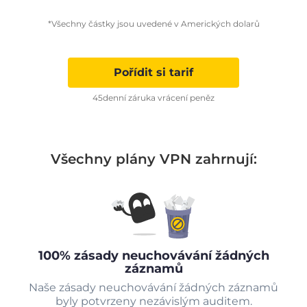
*Všechny částky jsou uvedené v Amerických dolarů
Pořídit si tarif
45denní záruka vrácení peněz
Všechny plány VPN zahrnují:
100% zásady neuchovávání žádných
záznamů
Naše zásady neuchovávání žádných záznamů
byly potvrzeny nezávislým auditem.