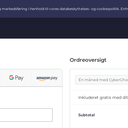
Ordreoversigt
Én måned med CyberGho
Inkluderet gratis med 
Subtotal