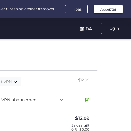
Login
DA
$12.99
st VPN
dit VPN-abonnement
$0
$
12.99
Salgsafgift
0 %
$
0.00