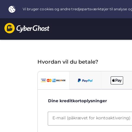
Hvordan vil du betale?
Dine kreditkortoplysninger
E-mail (påkrævet for kontoaktivering)