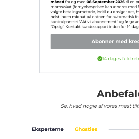
måned
fra og med
08 September 2026
til en p
moms/skat (fornyelsesprisen kan ændres med fo
valgte betalingsmetode, indtil du opsiger det, 
helst inden midnat på datoen for automatisk for
kontrolpanelet "Aktivt abonnement" og følge a
"Opsig". Kontakt kundesupport inden for 14 dage 
Abonner med kred
14 dages fuld ret
Anbefal
Se, hvad nogle af vores mest ti
Eksperterne
Ghosties