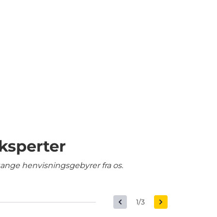
ksperter
gange henvisningsgebyrer fra os.
1/3