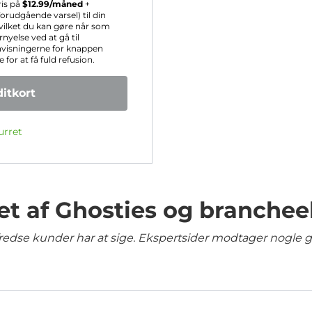
ris på
$
12.99
/måned
+
rudgående varsel) til din
hvilket du kan gøre når som
nyelse ved at gå til
nvisningerne for knappen
for at få fuld refusion.
itkort
urret
et af Ghosties og branchee
lfredse kunder har at sige. Ekspertsider modtager nogle 