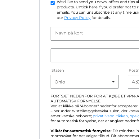
We'd like to send you news, offers and tips
products. Untick here if you'd prefer not to
emails. You can unsubscribe at any time usin
our
Privacy Policy
for details.
Navn på kort
Staten
Post
FORTSÆT NEDENFOR FOR AT KØBE ET VPN
AUTOMATISK FORNYELSE.
Ved at klikke på "Abonner" nedenfor accepterer
– herunder tvistbilæggelsesklausulen, der kræve
amerikanske beboere;
privatlivspolitikken
,
opsi
for automatisk fornyelse, der er angivet nedenf
Vilkår for automatisk fornyelse
: Dit mindste i
moms/skat for det valgte tilbud. Dit abonneme