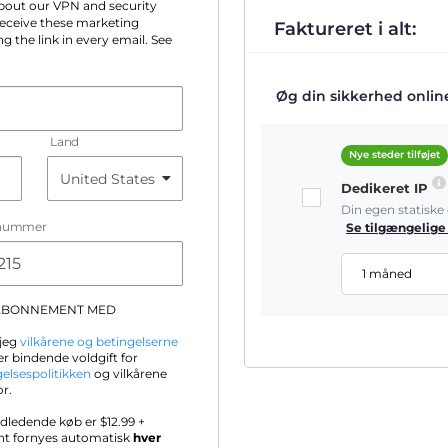
 about our VPN and security
 receive these marketing
Faktureret i alt:
g the link in every email. See
Øg din sikkerhed online 
Land
Nye steder tilføjet
Dedikeret IP
Din egen statisk
nummer
Se tilgængelige
1 måned
-ABONNEMENT MED
 jeg
vilkårene og betingelserne
r bindende voldgift for
gelsespolitikken
og vilkårene
or.
ndledende køb er $
12.99
+
nt fornyes automatisk
hver