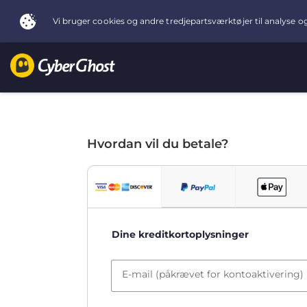
Hvordan vil du betale?
Dine kreditkortoplysninger
E-mail (påkrævet for kontoaktivering)