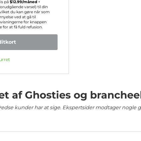
ris på
$
12.99
/måned
+
rudgående varsel) til din
hvilket du kan gøre når som
nyelse ved at gå til
nvisningerne for knappen
for at få fuld refusion.
itkort
urret
et af Ghosties og branchee
lfredse kunder har at sige. Ekspertsider modtager nogle 