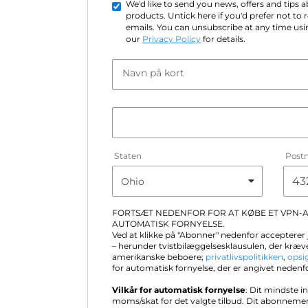
We'd like to send you news, offers and tips
products. Untick here if you'd prefer not to
emails. You can unsubscribe at any time usin
our
Privacy Policy
for details.
Navn på kort
Staten
Post
FORTSÆT NEDENFOR FOR AT KØBE ET VPN
AUTOMATISK FORNYELSE.
Ved at klikke på "Abonner" nedenfor accepterer
– herunder tvistbilæggelsesklausulen, der kræve
amerikanske beboere;
privatlivspolitikken
,
opsi
for automatisk fornyelse, der er angivet nedenf
Vilkår for automatisk fornyelse
: Dit mindste i
moms/skat for det valgte tilbud. Dit abonneme