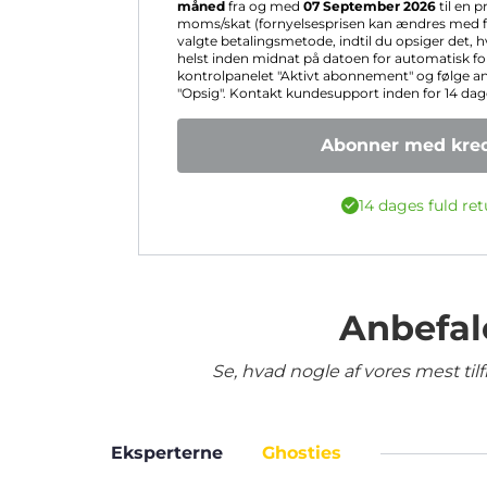
måned
fra og med
07 September 2026
til en p
moms/skat (fornyelsesprisen kan ændres med fo
valgte betalingsmetode, indtil du opsiger det, 
helst inden midnat på datoen for automatisk for
kontrolpanelet "Aktivt abonnement" og følge a
"Opsig". Kontakt kundesupport inden for 14 dage 
Abonner med kred
14 dages fuld ret
Anbefal
Se, hvad nogle af vores mest ti
Eksperterne
Ghosties