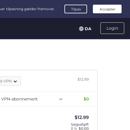
Login
DA
$12.99
st VPN
dit VPN-abonnement
$0
$
12.99
Salgsafgift
0 %
$
0.00