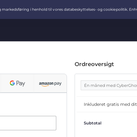
Ordreoversigt
Én måned med CyberGho
Inkluderet gratis med 
Subtotal