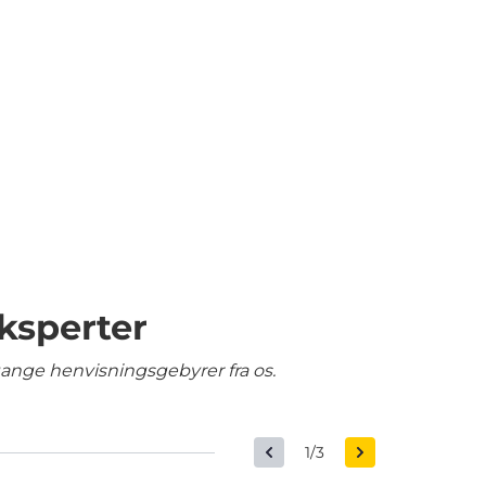
ksperter
gange henvisningsgebyrer fra os.
1/3