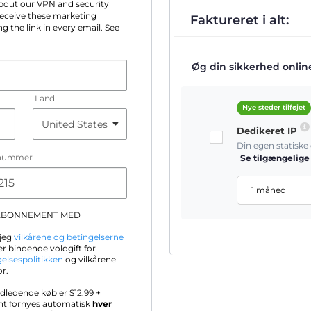
 about our VPN and security
 receive these marketing
Faktureret i alt:
g the link in every email. See
Øg din sikkerhed online 
Land
Nye steder tilføjet
Dedikeret IP
Din egen statisk
nummer
Se tilgængelige
1 måned
-ABONNEMENT MED
 jeg
vilkårene og betingelserne
r bindende voldgift for
gelsespolitikken
og vilkårene
or.
ndledende køb er $
12.99
+
nt fornyes automatisk
hver