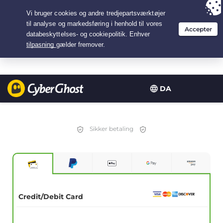
Your choice:
The Best Deal
for 3.3333333333333-years at $
2.23
/month
DA
Sikker betaling
Credit/Debit Card