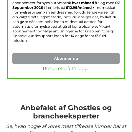
abonnement fornyes automatisk
hver måned
fra og med
07
September 2026
til en pris på
$
12.99
/måned
+ moms/skat
(fornyelsesprisen kan ændres med forudgående varsel) til
din valgte betalingsmetode, indtil du opsiger det, hvilket du
kan gøre når som helst inden midnat på datoen for
automatisk fornyelse ved at gå til kontrolpanelet "Aktivt
abonnement" og følge anvisningerne for knappen "Opsig".
Kontakt kundesupport inden for 14 dage for at få fuld
refusion.
Abonner nu
Returret på 14 dage
Anbefalet af Ghosties og
brancheeksperter
Se, hvad nogle af vores mest tilfredse kunder har at