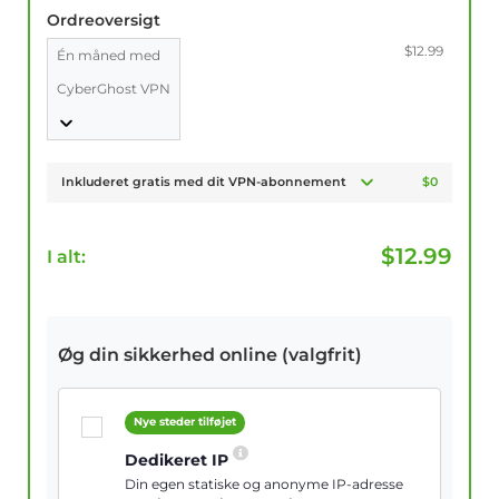
Ordreoversigt
$12.99
Én måned med
CyberGhost VPN
Inkluderet gratis med dit VPN-abonnement
$0
$
12.99
I alt:
Øg din sikkerhed online (valgfrit)
Nye steder tilføjet
Dedikeret IP
Din egen statiske og anonyme IP-adresse