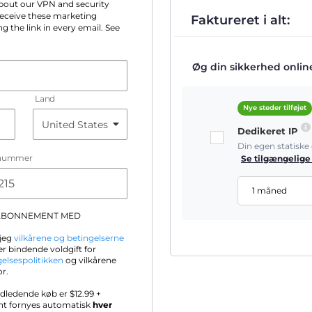
 about our VPN and security
 receive these marketing
Faktureret i alt:
g the link in every email. See
Øg din sikkerhed online 
Land
Nye steder tilføjet
Dedikeret IP
Din egen statisk
nummer
Se tilgængelige
1 måned
-ABONNEMENT MED
 jeg
vilkårene og betingelserne
r bindende voldgift for
gelsespolitikken
og vilkårene
or.
ndledende køb er $
12.99
+
nt fornyes automatisk
hver