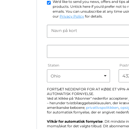
We'd like to send you news, offers and tips
products. Untick here if you'd prefer not to
emails. You can unsubscribe at any time usin
our
Privacy Policy
for details.
Navn på kort
Staten
Post
FORTSÆT NEDENFOR FOR AT KØBE ET VPN
AUTOMATISK FORNYELSE.
Ved at klikke på "Abonner" nedenfor accepterer
– herunder tvistbilæggelsesklausulen, der kræve
amerikanske beboere;
privatlivspolitikken
,
opsi
for automatisk fornyelse, der er angivet nedenf
Vilkår for automatisk fornyelse
: Dit mindste i
moms/skat for det valgte tilbud. Dit abonneme