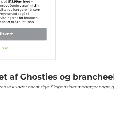
ris på
$
12.99
/måned
+
rudgående varsel) til din
hvilket du kan gøre når som
nyelse ved at gå til
nvisningerne for knappen
for at få fuld refusion.
itkort
urret
et af Ghosties og branchee
lfredse kunder har at sige. Ekspertsider modtager nogle 