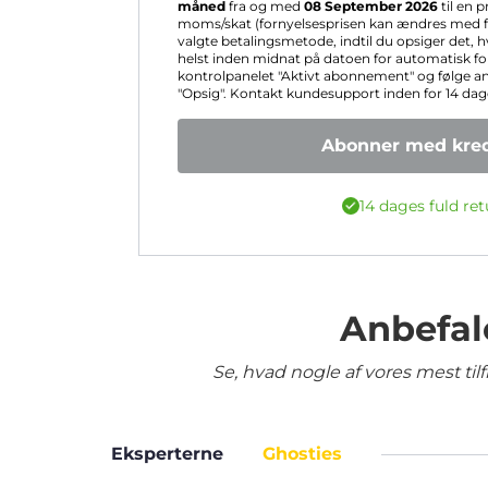
måned
fra og med
08 September 2026
til en p
moms/skat (fornyelsesprisen kan ændres med fo
valgte betalingsmetode, indtil du opsiger det, 
helst inden midnat på datoen for automatisk for
kontrolpanelet "Aktivt abonnement" og følge a
"Opsig". Kontakt kundesupport inden for 14 dage 
Abonner med kred
14 dages fuld ret
Anbefal
Se, hvad nogle af vores mest ti
Eksperterne
Ghosties