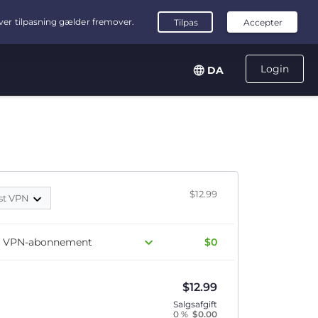
Login
DA
$12.99
st VPN
dit VPN-abonnement
$0
$
12.99
Salgsafgift
0 %
$
0.00