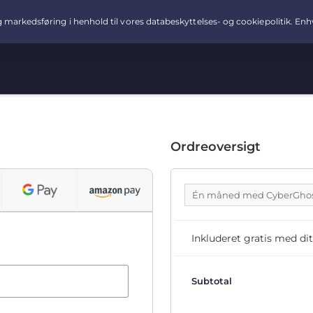
Ordreoversigt
Én måned med CyberGho
Inkluderet gratis med 
Subtotal