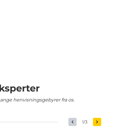
ksperter
gange henvisningsgebyrer fra os.
1/3