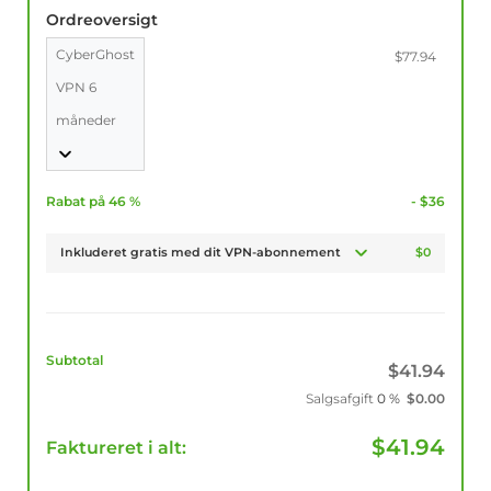
Ordreoversigt
CyberGhost
$77.94
VPN 6
måneder
Rabat på 46 %
- $36
Inkluderet gratis med dit VPN-abonnement
$0
Subtotal
$
41.94
Salgsafgift
0 %
$
0.00
$
41.94
Faktureret i alt: