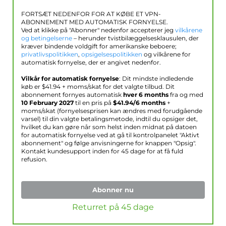
FORTSÆT NEDENFOR FOR AT KØBE ET VPN-
ABONNEMENT MED AUTOMATISK FORNYELSE.
Ved at klikke på "Abonner" nedenfor accepterer jeg
vilkårene
og betingelserne
– herunder tvistbilæggelsesklausulen, der
kræver bindende voldgift for amerikanske beboere;
privatlivspolitikken
,
opsigelsespolitikken
og vilkårene for
automatisk fornyelse, der er angivet nedenfor.
Vilkår for automatisk fornyelse
: Dit mindste indledende
køb er $
41.94
+ moms/skat for det valgte tilbud. Dit
abonnement fornyes automatisk
hver 6 months
fra og med
10 February 2027
til en pris på
$
41.94
/6 months
+
moms/skat (fornyelsesprisen kan ændres med forudgående
varsel) til din valgte betalingsmetode, indtil du opsiger det,
hvilket du kan gøre når som helst inden midnat på datoen
for automatisk fornyelse ved at gå til kontrolpanelet "Aktivt
abonnement" og følge anvisningerne for knappen "Opsig".
Kontakt kundesupport inden for 45 dage for at få fuld
refusion.
Abonner nu
Returret på 45 dage