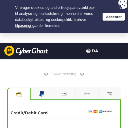
Your choice:
The Best Deal
for 2.1666666666667-years at $
2.19
/month
DA
Sikker betaling
Credit/Debit Card