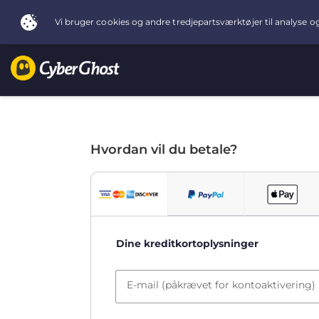
Hvordan vil du betale?
Dine kreditkortoplysninger
E-mail (påkrævet for kontoaktivering)