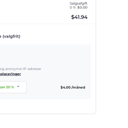
Salgsafgift
0 %
$
0.00
$
41.94
(valgfrit)
e og anonyme IP-adresse
 placeringer
par
20
%
$
4.00
/måned