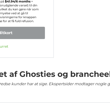
s på
$
41.94
/6 months
+
rudgående varsel) til din
hvilket du kan gøre når som
nyelse ved at gå til
nvisningerne for knappen
for at få fuld refusion.
itkort
urret
et af Ghosties og branchee
lfredse kunder har at sige. Ekspertsider modtager nogle 