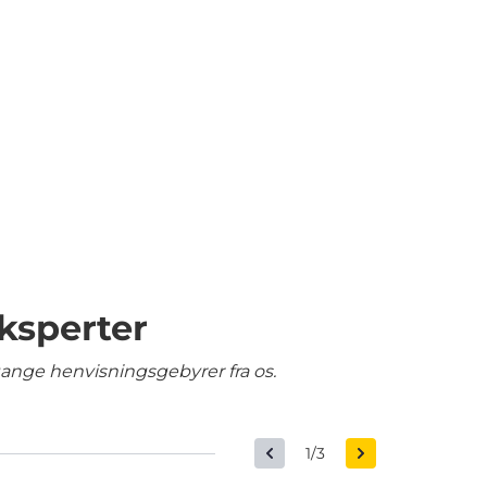
ksperter
gange henvisningsgebyrer fra os.
1/3