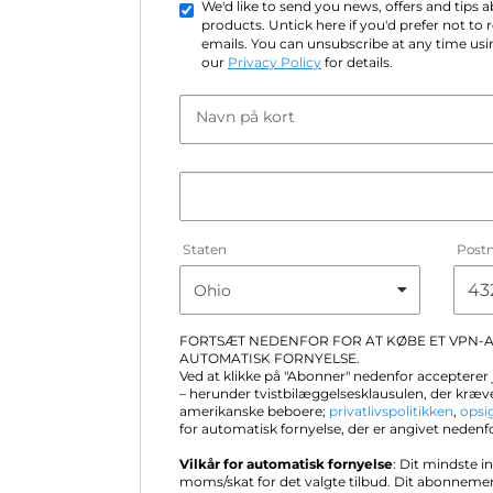
We'd like to send you news, offers and tips
products. Untick here if you'd prefer not to
emails. You can unsubscribe at any time usin
our
Privacy Policy
for details.
Navn på kort
Staten
Post
FORTSÆT NEDENFOR FOR AT KØBE ET VPN
AUTOMATISK FORNYELSE.
Ved at klikke på "Abonner" nedenfor accepterer
– herunder tvistbilæggelsesklausulen, der kræve
amerikanske beboere;
privatlivspolitikken
,
opsi
for automatisk fornyelse, der er angivet nedenf
Vilkår for automatisk fornyelse
: Dit mindste i
moms/skat for det valgte tilbud. Dit abonneme