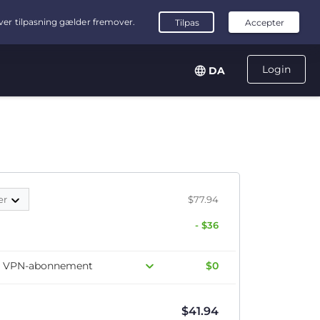
Login
DA
er
$77.94
- $36
dit VPN-abonnement
$0
$
41.94