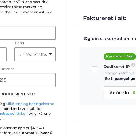
 about our VPN and security
 receive these marketing
g the link in every email. See
Faktureret i alt:
Øg din sikkerhed online 
Land
Nye steder tilføjet
Dedikeret IP
nummer
Din egen statisk
Se tilgængelige
6 måneder
-
S
-ABONNEMENT MED
 jeg
vilkårene og betingelserne
r bindende voldgift for
gelsespolitikken
og vilkårene
or.
ndledende køb er $
41.94
+
nt fornyes automatisk
hver 6