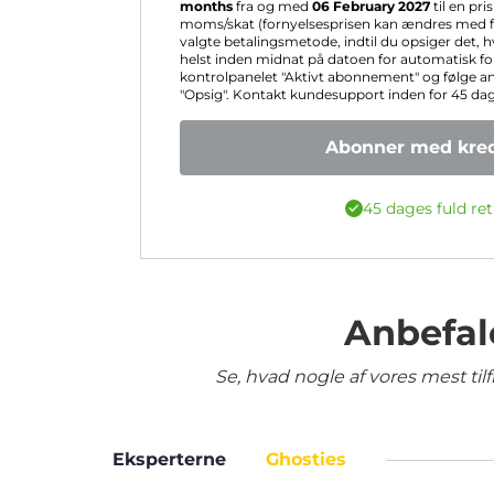
months
fra og med
06 February 2027
til en pri
moms/skat (fornyelsesprisen kan ændres med fo
valgte betalingsmetode, indtil du opsiger det, 
helst inden midnat på datoen for automatisk for
kontrolpanelet "Aktivt abonnement" og følge a
"Opsig". Kontakt kundesupport inden for 45 dage 
Abonner med kred
45 dages fuld ret
Anbefal
Se, hvad nogle af vores mest ti
Eksperterne
Ghosties