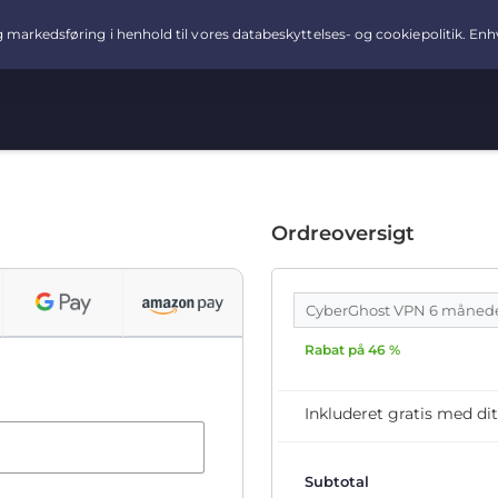
Ordreoversigt
CyberGhost VPN 6 måned
Rabat på 46 %
Inkluderet gratis med 
Subtotal