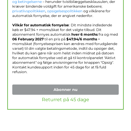
og betingelserne
– herunder tvistbilæggelsesklausulen, der
kræver bindende voldgift for amerikanske beboere;
privatlivspolitikken
,
opsigelsespolitikken
og vilkårene for
automatisk fornyelse, der er angivet nedenfor.
Vilkår for automatisk fornyelse
: Dit mindste indledende
køb er $
47.94
+ moms/skat for det valgte tilbud. Dit
abonnement fornyes automatisk
hver 6 months
fra og med
06 February 2027
til en pris på
$
47.94
/6 months
+
moms/skat (fornyelsesprisen kan ændres med forudgående
varsel) til din valgte betalingsmetode, indtil du opsiger det,
hvilket du kan gøre når som helst inden midnat på datoen
for automatisk fornyelse ved at gå til kontrolpanelet "Aktivt
abonnement" og følge anvisningerne for knappen "Opsig".
Kontakt kundesupport inden for 45 dage for at få fuld
refusion.
Abonner nu
Returret på 45 dage