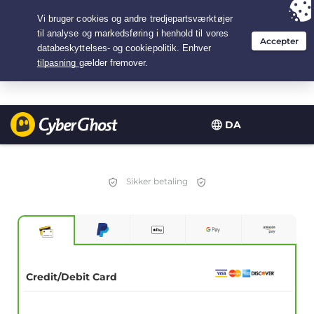
Your choice:
The Best Deal
for 1.5-years at $
2.75
/month
DA
Sikker betaling
Credit/Debit Card