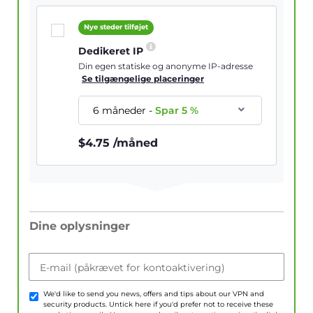
Nye steder tilføjet
Dedikeret IP
Din egen statiske og anonyme IP-adresse
Se tilgængelige placeringer
6 måneder
-
Spar
5
%
$
4.75
/måned
Dine oplysninger
E-mail (påkrævet for kontoaktivering)
We'd like to send you news, offers and tips about our VPN and
security products. Untick here if you'd prefer not to receive these