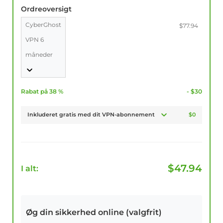
Ordreoversigt
CyberGhost
$77.94
VPN 6
måneder
Rabat på 38 %
- $30
Inkluderet gratis med dit VPN-abonnement
$0
$
47.94
I alt:
Øg din sikkerhed online (valgfrit)