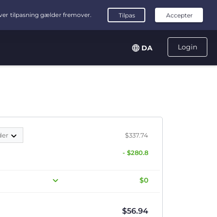
Login
DA
der
$337.74
- $280.8
$0
$
56.94