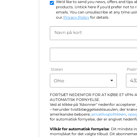
We'd like to send you news, offers and tips
products. Untick here if you'd prefer not to
emails. You can unsubscribe at any time usin
our
Privacy Policy
for details.
Navn på kort
Staten
Post
FORTSÆT NEDENFOR FOR AT KØBE ET VPN
AUTOMATISK FORNYELSE.
Ved at klikke på "Abonner" nedenfor accepterer
– herunder tvistbilæggelsesklausulen, der kræve
amerikanske beboere;
privatlivspolitikken
,
opsi
for automatisk fornyelse, der er angivet nedenf
Vilkår for automatisk fornyelse
: Dit mindste i
moms/skat for det valgte tilbud. Dit abonneme