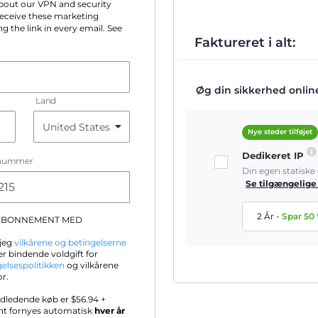
 about our VPN and security
 receive these marketing
g the link in every email. See
Faktureret i alt:
Øg din sikkerhed online 
Land
Nye steder tilføjet
Dedikeret IP
nummer
Din egen statisk
Se tilgængelige
2 År
-
Spar
50
-ABONNEMENT MED
 jeg
vilkårene og betingelserne
r bindende voldgift for
gelsespolitikken
og vilkårene
or.
ndledende køb er $
56.94
+
nt fornyes automatisk
hver år