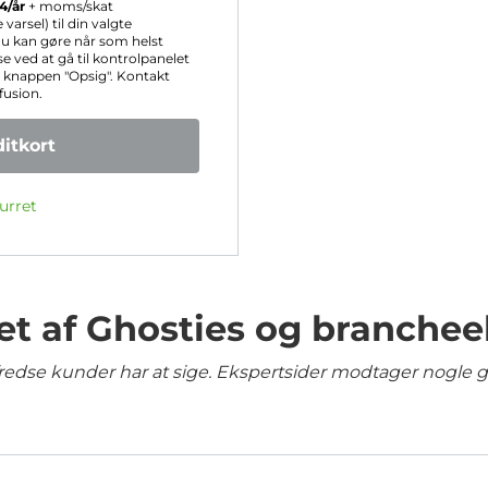
94
/år
+ moms/skat
rsel) til din valgte
 du kan gøre når som helst
 ved at gå til kontrolpanelet
r knappen "Opsig". Kontakt
fusion.
itkort
urret
et af Ghosties og branchee
lfredse kunder har at sige. Ekspertsider modtager nogle 