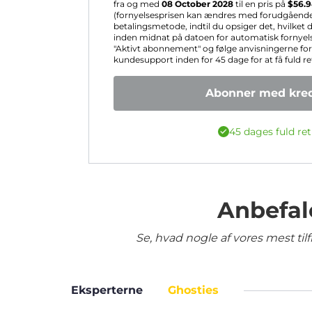
fra og med
08 October 2028
til en pris på
$
56.
(fornyelsesprisen kan ændres med forudgående va
betalingsmetode, indtil du opsiger det, hvilket
inden midnat på datoen for automatisk fornyelse
"Aktivt abonnement" og følge anvisningerne fo
kundesupport inden for 45 dage for at få fuld re
Abonner med kred
45 dages fuld ret
Anbefal
Se, hvad nogle af vores mest ti
Eksperterne
Ghosties