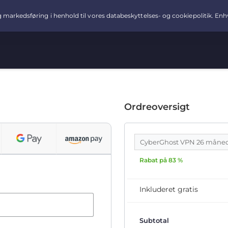
Ordreoversigt
CyberGhost VPN 26 måne
Rabat på 83 %
Inkluderet gratis
Subtotal