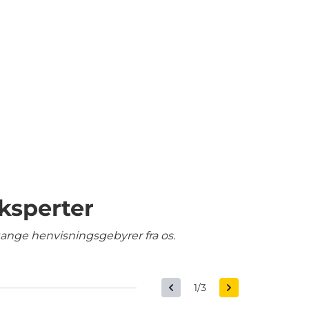
ksperter
gange henvisningsgebyrer fra os.
1/3