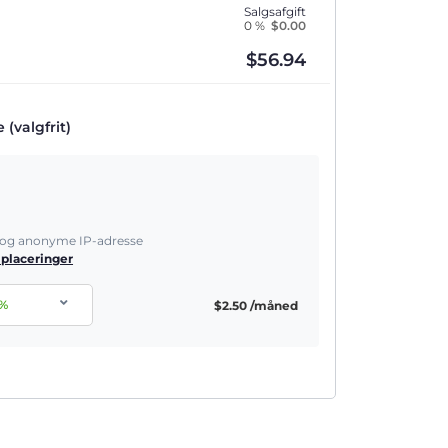
Salgsafgift
0 %
$
0.00
$
56.94
(valgfrit)
e og anonyme IP-adresse
 placeringer
%
$
2.50
/måned