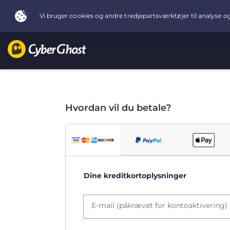
Hvordan vil du betale?
Dine kreditkortoplysninger
E-mail (påkrævet for kontoaktivering)