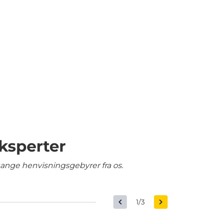
ksperter
gange henvisningsgebyrer fra os.
1/3