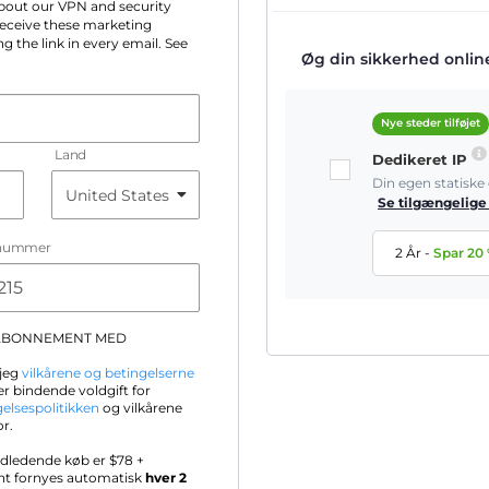
 about our VPN and security
 receive these marketing
g the link in every email. See
Øg din sikkerhed online 
Nye steder tilføjet
Land
Dedikeret IP
Din egen statisk
Se tilgængelige
nummer
2 År
-
Spar
20
-ABONNEMENT MED
 jeg
vilkårene og betingelserne
r bindende voldgift for
gelsespolitikken
og vilkårene
or.
ndledende køb er $
78
+
nt fornyes automatisk
hver 2