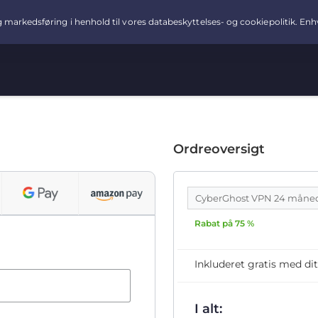
Ordreoversigt
CyberGhost VPN 24 måne
Rabat på 75 %
Inkluderet gratis med 
I alt: