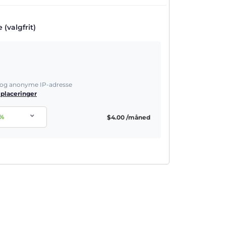
(valgfrit)
e og anonyme IP-adresse
 placeringer
%
$
4.00
/måned