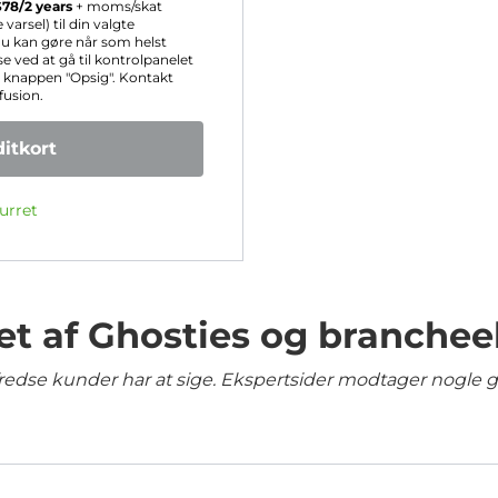
$
78
/2 years
+ moms/skat
rsel) til din valgte
 du kan gøre når som helst
 ved at gå til kontrolpanelet
r knappen "Opsig". Kontakt
fusion.
itkort
urret
et af Ghosties og branchee
lfredse kunder har at sige. Ekspertsider modtager nogle 