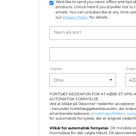
We'd like to send you news, offers and tips
products. Untick here if you'd prefer not to
emails. You can unsubscribe at any time usin
our
Privacy Policy
for details.
Navn på kort
Staten
Post
FORTSÆT NEDENFOR FOR AT KØBE ET VPN
AUTOMATISK FORNYELSE.
Ved at klikke på "Abonner" nedenfor accepterer
– herunder tvistbilæggelsesklausulen, der kræve
amerikanske beboere;
privatlivspolitikken
,
opsi
for automatisk fornyelse, der er angivet nedenf
Vilkår for automatisk fornyelse
: Dit mindste i
moms/skat for det valgte tilbud. Dit abonneme