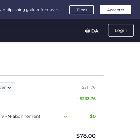
Login
DA
der
$311.76
- $233.76
dit VPN-abonnement
$0
$
78.00