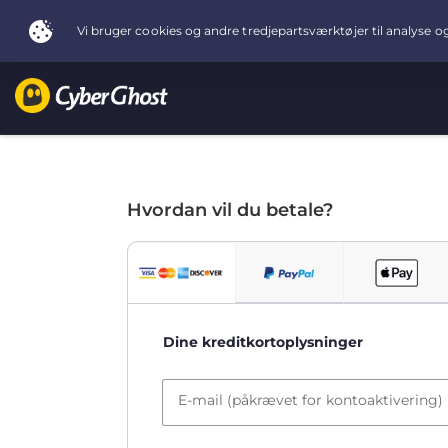
Hvordan vil du betale?
Dine kreditkortoplysninger
E-mail (påkrævet for kontoaktivering)