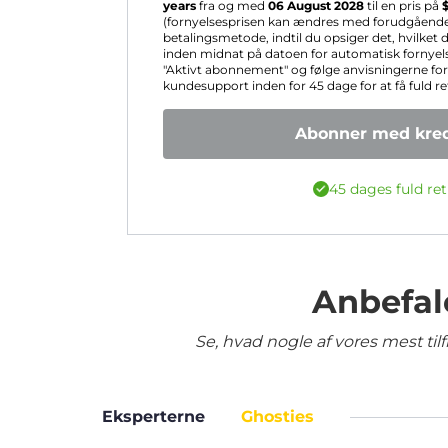
years
fra og med
06 August 2028
til en pris på
(fornyelsesprisen kan ændres med forudgående va
betalingsmetode, indtil du opsiger det, hvilket
inden midnat på datoen for automatisk fornyelse
"Aktivt abonnement" og følge anvisningerne fo
kundesupport inden for 45 dage for at få fuld re
Abonner med kred
45 dages fuld ret
Anbefal
Se, hvad nogle af vores mest ti
Eksperterne
Ghosties