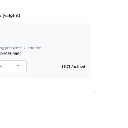
(valgfrit)
e og anonyme IP-adresse
 placeringer
%
$
3.75
/måned