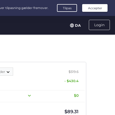
Login
DA
der
$519.6
- $430.4
$0
$
89.31