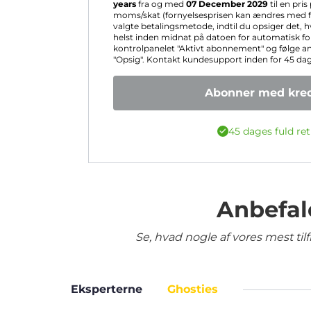
years
fra og med
07 December 2029
til en pris
moms/skat (fornyelsesprisen kan ændres med fo
valgte betalingsmetode, indtil du opsiger det, 
helst inden midnat på datoen for automatisk for
kontrolpanelet "Aktivt abonnement" og følge a
"Opsig". Kontakt kundesupport inden for 45 dage 
Abonner med kred
45 dages fuld ret
Anbefal
Se, hvad nogle af vores mest ti
Eksperterne
Ghosties