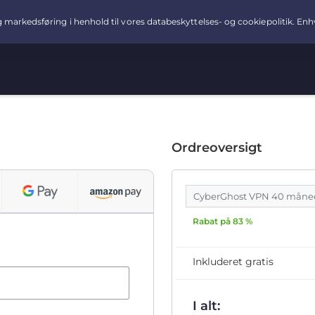
Ordreoversigt
CyberGhost VPN 40 måne
Rabat på 83 %
Inkluderet gratis
I alt: