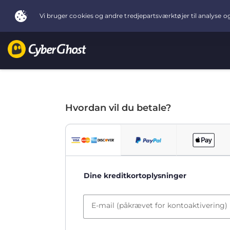
Hvordan vil du betale?
Dine kreditkortoplysninger
E-mail (påkrævet for kontoaktivering)