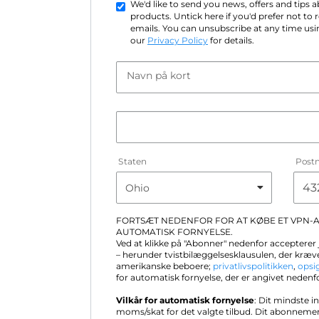
We'd like to send you news, offers and tips
products. Untick here if you'd prefer not to
emails. You can unsubscribe at any time usin
our
Privacy Policy
for details.
Navn på kort
Staten
Post
FORTSÆT NEDENFOR FOR AT KØBE ET VPN
AUTOMATISK FORNYELSE.
Ved at klikke på "Abonner" nedenfor accepterer
– herunder tvistbilæggelsesklausulen, der kræve
amerikanske beboere;
privatlivspolitikken
,
opsi
for automatisk fornyelse, der er angivet nedenf
Vilkår for automatisk fornyelse
: Dit mindste i
moms/skat for det valgte tilbud. Dit abonneme