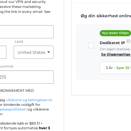
 about our VPN and security
 receive these marketing
g the link in every email. See
Øg din sikkerhed online 
Nye steder tilføjet
Land
Dedikeret IP
Din egen statisk
Se tilgængelige
nummer
3 År
-
Spar
25
-ABONNEMENT MED
 jeg
vilkårene og betingelserne
r bindende voldgift for
gelsespolitikken
og vilkårene
or.
ndledende køb er $
89.31
+
nt fornyes automatisk
hver 3