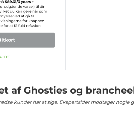
 på
$
89.31
/3 years
+
rudgående varsel) til din
hvilket du kan gøre når som
nyelse ved at gå til
nvisningerne for knappen
for at få fuld refusion.
itkort
urret
et af Ghosties og branchee
lfredse kunder har at sige. Ekspertsider modtager nogle 