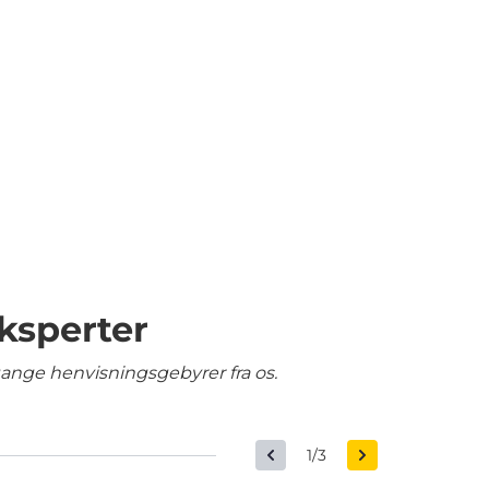
ksperter
gange henvisningsgebyrer fra os.
1/3