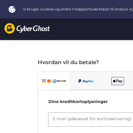
Hvordan vil du betale?
Dine kreditkortoplysninger
E-mail (påkrævet for kontoaktivering)