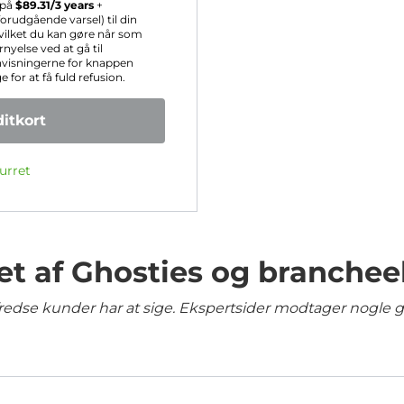
s på
$
89.31
/3 years
+
rudgående varsel) til din
hvilket du kan gøre når som
nyelse ved at gå til
nvisningerne for knappen
for at få fuld refusion.
itkort
urret
et af Ghosties og branchee
lfredse kunder har at sige. Ekspertsider modtager nogle 