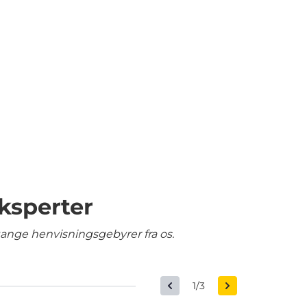
ksperter
gange henvisningsgebyrer fra os.
1/3