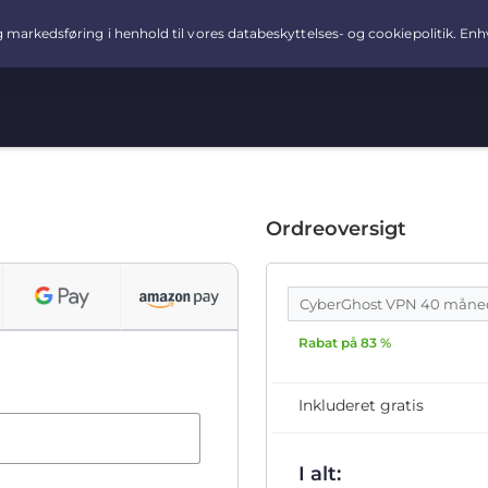
Ordreoversigt
CyberGhost VPN 40 måne
Rabat på 83 %
Inkluderet gratis
I alt: