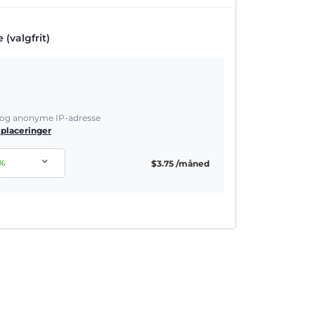
(valgfrit)
e og anonyme IP-adresse
 placeringer
%
$
3.75
/måned