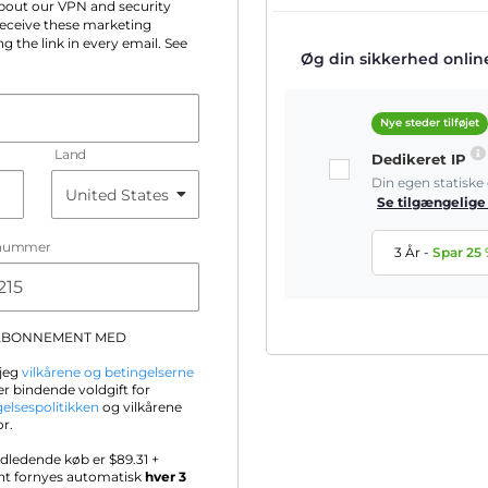
 about our VPN and security
 receive these marketing
g the link in every email. See
Øg din sikkerhed online 
Nye steder tilføjet
Land
Dedikeret IP
Din egen statisk
Se tilgængelige
nummer
3 År
-
Spar
25
-ABONNEMENT MED
 jeg
vilkårene og betingelserne
r bindende voldgift for
gelsespolitikken
og vilkårene
or.
ndledende køb er $
89.31
+
nt fornyes automatisk
hver 3