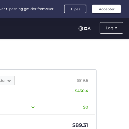
Login
DA
der
$519.6
- $430.4
$0
$
89.31