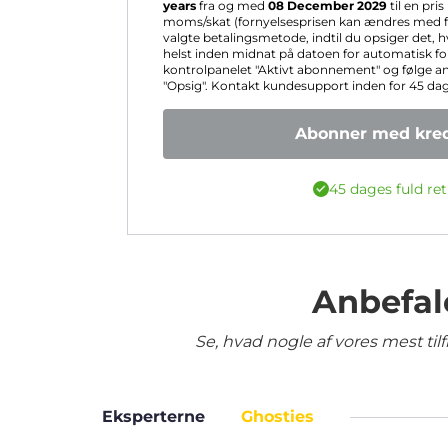
years
fra og med
08 December 2029
til en pri
moms/skat (fornyelsesprisen kan ændres med fo
valgte betalingsmetode, indtil du opsiger det, 
helst inden midnat på datoen for automatisk for
kontrolpanelet "Aktivt abonnement" og følge a
"Opsig". Kontakt kundesupport inden for 45 dage 
Abonner med kred
45 dages fuld ret
Anbefal
Se, hvad nogle af vores mest ti
Eksperterne
Ghosties