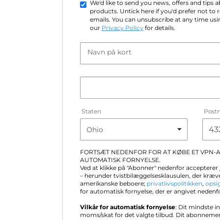
We'd like to send you news, offers and tips
products. Untick here if you'd prefer not to
emails. You can unsubscribe at any time usin
our
Privacy Policy
for details.
Navn på kort
Staten
Post
FORTSÆT NEDENFOR FOR AT KØBE ET VPN
AUTOMATISK FORNYELSE.
Ved at klikke på "Abonner" nedenfor accepterer
– herunder tvistbilæggelsesklausulen, der kræve
amerikanske beboere;
privatlivspolitikken
,
opsi
for automatisk fornyelse, der er angivet nedenf
Vilkår for automatisk fornyelse
: Dit mindste i
moms/skat for det valgte tilbud. Dit abonneme