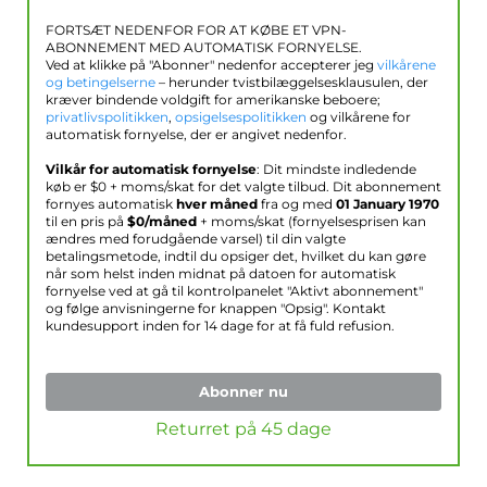
FORTSÆT NEDENFOR FOR AT KØBE ET VPN-
ABONNEMENT MED AUTOMATISK FORNYELSE.
Ved at klikke på "Abonner" nedenfor accepterer jeg
vilkårene
og betingelserne
– herunder tvistbilæggelsesklausulen, der
kræver bindende voldgift for amerikanske beboere;
privatlivspolitikken
,
opsigelsespolitikken
og vilkårene for
automatisk fornyelse, der er angivet nedenfor.
Vilkår for automatisk fornyelse
: Dit mindste indledende
køb er $
0
+ moms/skat for det valgte tilbud. Dit abonnement
fornyes automatisk
hver måned
fra og med
01 January 1970
til en pris på
$
0
/måned
+ moms/skat (fornyelsesprisen kan
ændres med forudgående varsel) til din valgte
betalingsmetode, indtil du opsiger det, hvilket du kan gøre
når som helst inden midnat på datoen for automatisk
fornyelse ved at gå til kontrolpanelet "Aktivt abonnement"
og følge anvisningerne for knappen "Opsig". Kontakt
kundesupport inden for 14 dage for at få fuld refusion.
Abonner nu
Returret på 45 dage