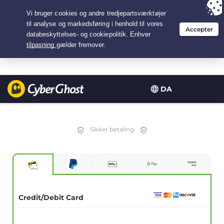
Your choice:
The Best Deal
for 2.1666666666667-years at $
2.19
/month
DA
Sikker betaling
Credit/Debit Card