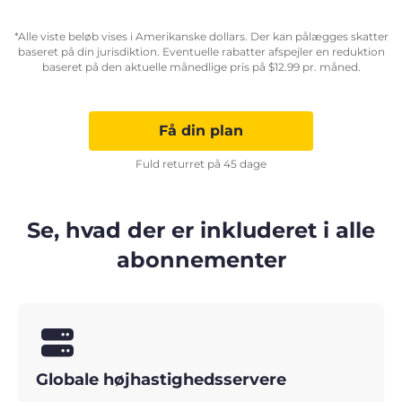
*Alle viste beløb vises i Amerikanske dollars. Der kan pålægges skatter
baseret på din jurisdiktion. Eventuelle rabatter afspejler en reduktion
baseret på den aktuelle månedlige pris på
$
12.99
pr. måned.
Få din plan
Fuld returret på 45 dage
Se, hvad der er inkluderet i alle
abonnementer
Globale højhastighedsservere