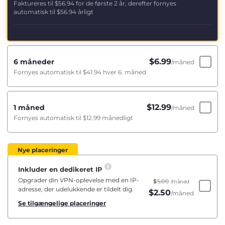
Faktureres til
$56.94
for de første 2 år, derefter fornyes
automatisk til
$56.94
årligt
$
6.99
6 måneder
/måned
Fornyes automatisk til
$41.94
hver 6. måned
$
12.99
1 måned
/måned
Fornyes automatisk til
$12.99
månedligt
Nye placeringer
Inkluder en dedikeret IP
Opgrader din VPN-oplevelse med en IP-
$
5.00
/måned
adresse, der udelukkende er tildelt dig.
$
2.50
/måned
Se tilgængelige placeringer