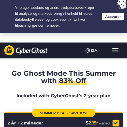
Your choice:
The Best Deal
for 2.1666666666667-years at $
2.19
/month
DA
Slå
navig
til/fra
Go Ghost Mode This Summer
with
83% Off
Included with CyberGhost's 2-year plan
SUMMER DEAL - SAVE 83%
$
2.19
2 År + 2 måneder
/måned