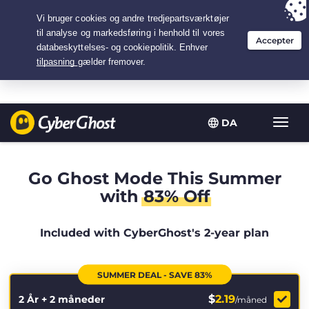
Your choice:
The Best Deal
for 2.1666666666667-years at $
2.19
/month
DA
Slå
navig
til/fra
Go Ghost Mode This Summer
with
83% Off
Included with CyberGhost's 2-year plan
SUMMER DEAL - SAVE 83%
$
2.19
2 År + 2 måneder
/måned