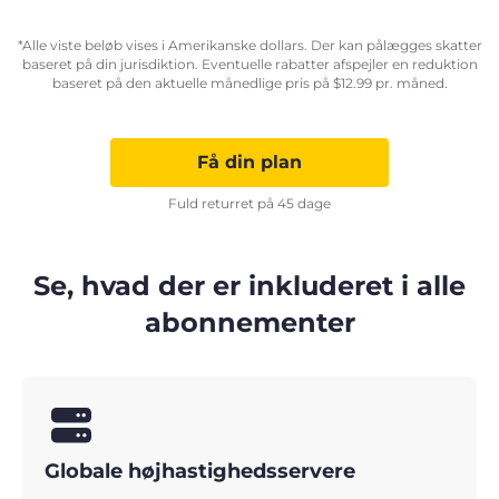
*Alle viste beløb vises i Amerikanske dollars. Der kan pålægges skatter
baseret på din jurisdiktion. Eventuelle rabatter afspejler en reduktion
baseret på den aktuelle månedlige pris på
$
12.99
pr. måned.
Få din plan
Fuld returret på 45 dage
Se, hvad der er inkluderet i alle
abonnementer
Globale højhastighedsservere