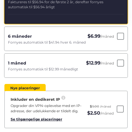
Faktureres til
$56.94
for de første 2 år, derefter fornyes
automatisk til
$56.94
årligt
$
6.99
6 måneder
/måned
Fornyes automatisk til
$41.94
hver 6. måned
$
12.99
1 måned
/måned
Fornyes automatisk til
$12.99
månedligt
Nye placeringer
Inkluder en dedikeret IP
Opgrader din VPN-oplevelse med en IP-
$
5.00
/måned
adresse, der udelukkende er tildelt dig.
$
2.50
/måned
Se tilgængelige placeringer