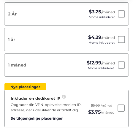
$
3.25
/måned
2 År
Moms inkluderet
$
4.29
/måned
1 år
Moms inkluderet
$
12.99
/måned
1 måned
Moms inkluderet
Nye placeringer
Inkluder en dedikeret IP
Opgrader din VPN-oplevelse med en IP-
$
5.00
/måned
adresse, der udelukkende er tildelt dig.
$
3.75
/måned
Se tilgængelige placeringer