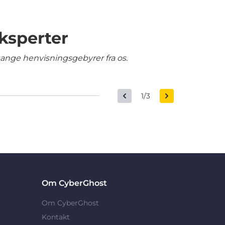
ksperter
gange henvisningsgebyrer fra os.
1/3
Om CyberGhost
Om CyberGhost
Kontakt