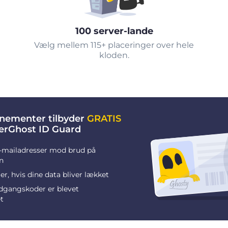
100 server-lande
Vælg mellem 115+ placeringer over hele
kloden.
nementer tilbyder
GRATIS
berGhost ID Guard
-mailadresser mod brud på
n
r, hvis dine data bliver lækket
adgangskoder er blevet
t