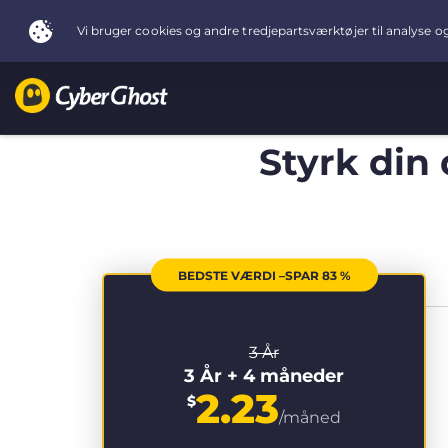
Styrk din
BEDSTE VÆRDI –SPAR 83 %
3 År
3 År + 4 måneder
2.23
$
/måned