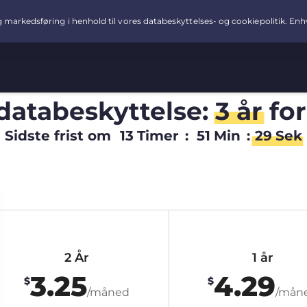
 databeskyttelse:
3 år
fo
Sidste frist om
13
Timer
:
51
Min
:
28
Sek
2 År
1 år
3.25
4.29
$
$
/måned
/mån