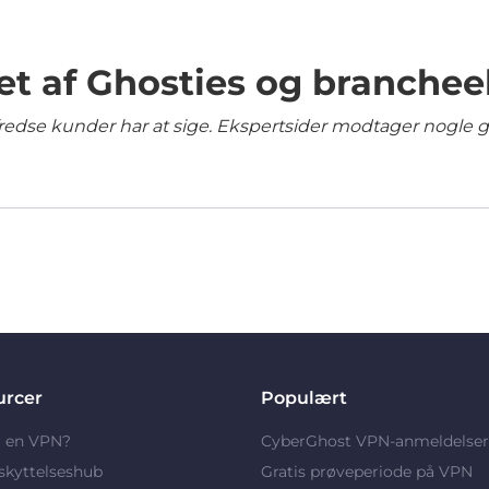
et af Ghosties og branchee
lfredse kunder har at sige. Ekspertsider modtager nogle 
urcer
Populært
r en VPN?
CyberGhost VPN-anmeldelser
skyttelseshub
Gratis prøveperiode på VPN