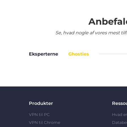
Anbefal
Se, hvad nogle af vores mest ti
Eksperterne
Ghosties
Produkter
Resso
VPN til PC
Hvad e
VPN til Chrome
Databe