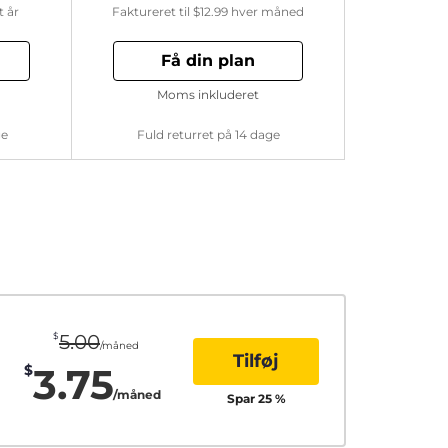
t år
Faktureret til
$12.99
hver måned
Få din plan
Moms inkluderet
ge
Fuld returret på 14 dage
$
5.00
/måned
Tilføj
3.75
$
/måned
Spar
25
%