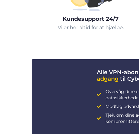
Kundesupport 24/7
Vi er her altid for at hjælpe.
Alle VPN-abon
adgang
til Cy
Overvåg dine e
datasikkerhede
Modtag advarsle
Tjek, om dine 
kompromittere