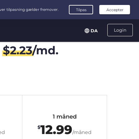
Login
DA
r
$
2.23
/md.
1 måned
12.99
$
ed
/måned