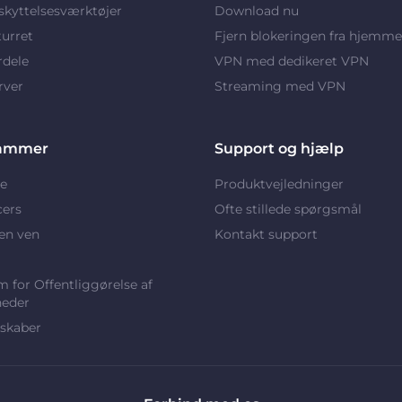
kyttelsesværktøjer
Download nu
turret
Fjern blokeringen fra hjemme
rdele
VPN med dedikeret VPN
rver
Streaming med VPN
ammer
Support og hjælp
e
Produktvejledninger
cers
Ofte stillede spørgsmål
en ven
Kontakt support
 for Offentliggørelse af
heder
skaber