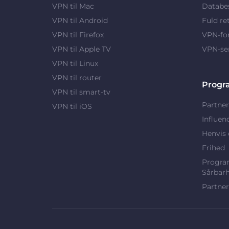
VPN til Mac
Databes
VPN til Android
Fuld re
VPN til Firefox
VPN-fo
VPN til Apple TV
VPN-se
VPN til Linux
VPN til router
Progr
VPN til smart-tv
Partner
VPN til iOS
Influen
Henvis 
Frihed
Program
Sårbar
Partner