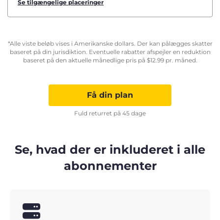
Se tilgængelige placeringer
*Alle viste beløb vises i Amerikanske dollars. Der kan pålægges skatter
baseret på din jurisdiktion. Eventuelle rabatter afspejler en reduktion
baseret på den aktuelle månedlige pris på
$
12.99
pr. måned.
Få din plan
Fuld returret på 45 dage
Se, hvad der er inkluderet i alle
abonnementer