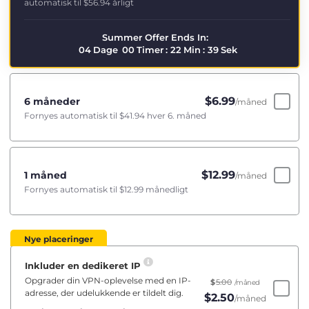
automatisk til
$56.94
årligt
Summer Offer Ends In:
04
Dage
00
Timer
:
22
Min
:
39
Sek
$
6.99
6 måneder
/måned
Fornyes automatisk til
$41.94
hver 6. måned
$
12.99
1 måned
/måned
Fornyes automatisk til
$12.99
månedligt
Nye placeringer
Inkluder en dedikeret IP
Opgrader din VPN-oplevelse med en IP-
$
5.00
/måned
adresse, der udelukkende er tildelt dig.
$
2.50
/måned