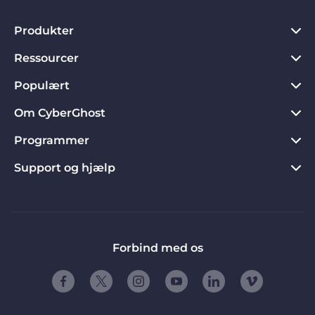
Produkter
Ressourcer
VPN til PC
VPN til Chrome
Populært
Hvad er en VPN?
VPN til Mac
Databeskyttelseshub
Om CyberGhost
CyberGhost VPN-anmeldelser
VPN til Android
Databeskyttelsesværktøjer
Gratis prøveperiode på VPN
Programmer
Om CyberGhost
VPN til Firefox
Fuld returret
Download nu
Kontakt
Support og hjælp
Partnere
VPN til Apple TV
VPN-fordele
Fjern blokeringen fra hjemmesider
Databeskyttelsespolitik
Influencers
Produktvejledninger
VPN til Linux
VPN-server
VPN med dedikeret VPN
Vilkår og betingelser
Henvis en ven
Ofte stillede spørgsmål
VPN til router
Streaming med VPN
Vilkår for henvisning af ven
Frihed
Kontakt support
Forbind med os
VPN til smart-tv
Aftryk
Program for Offentliggørelse af Sårbarheder
VPN til iOS
Partnerskaber