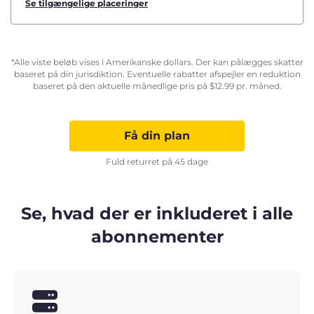
Se tilgængelige placeringer
*Alle viste beløb vises i Amerikanske dollars. Der kan pålægges skatter
baseret på din jurisdiktion. Eventuelle rabatter afspejler en reduktion
baseret på den aktuelle månedlige pris på
$
12.99
pr. måned.
Få din plan
Fuld returret på 45 dage
Se, hvad der er inkluderet i alle
abonnementer