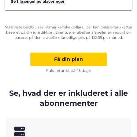
Se tilgængelige placeringer
*Alle viste beløb vises i Amerikanske dollars. Der kan pålægges skatter
baseret på din jurisdiktion. Eventuelle rabatter afspejler en reduktion
baseret på den aktuelle månedlige pris på
$
12.99
pr. måned.
Få din plan
Fuld returret på 45 dage
Se, hvad der er inkluderet i alle
abonnementer