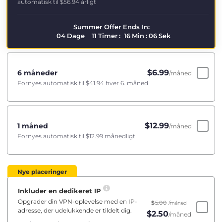
automatisk til
$56.94
årligt
Summer Offer Ends In:
04
Dage
11
Timer
:
16
Min
:
06
Sek
$
6.99
6 måneder
/måned
Fornyes automatisk til
$41.94
hver 6. måned
$
12.99
1 måned
/måned
Fornyes automatisk til
$12.99
månedligt
Nye placeringer
Inkluder en dedikeret IP
Opgrader din VPN-oplevelse med en IP-
$
5.00
/måned
adresse, der udelukkende er tildelt dig.
$
2.50
/måned