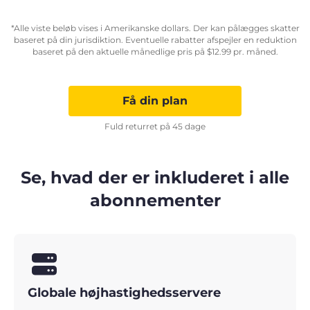
*Alle viste beløb vises i Amerikanske dollars. Der kan pålægges skatter
baseret på din jurisdiktion. Eventuelle rabatter afspejler en reduktion
baseret på den aktuelle månedlige pris på
$
12.99
pr. måned.
Få din plan
Fuld returret på 45 dage
Se, hvad der er inkluderet i alle
abonnementer
Globale højhastighedsservere