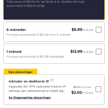
Faktureres til
$56.94
for de første 2 år, derefter fornyes
automatisk til
$56.94
årligt
$
6.99
6 måneder
/måned
Fornyes automatisk til
$41.94
hver 6. måned
$
12.99
1 måned
/måned
Fornyes automatisk til
$12.99
månedligt
Nye placeringer
Inkluder en dedikeret IP
Opgrader din VPN-oplevelse med en IP-
$
5.00
/måned
adresse, der udelukkende er tildelt dig.
$
2.50
/måned
Se tilgængelige placeringer