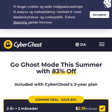
Your choice:
The Best Deal
for 2.1666666666667-years at $
2.19
/month
DA
Slå
navig
til/fra
Go Ghost Mode This Summer
with
83% Off
Included with CyberGhost's 2-year plan
SUMMER DEAL - SAVE 83%
$
2.19
2 År + 2 måneder
/måned