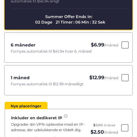
automatisk til
$56.94
årligt
Summer Offer Ends In:
02
Dage
21
Timer
:
06
Min
:
32
Sek
$
6.99
6 måneder
/måned
Fornyes automatisk til
$41.94
hver 6. måned
$
12.99
1 måned
/måned
Fornyes automatisk til
$12.99
månedligt
Nye placeringer
Inkluder en dedikeret IP
Opgrader din VPN-oplevelse med en IP-
$
5.00
/måned
adresse, der udelukkende er tildelt dig.
$
2.50
/måned