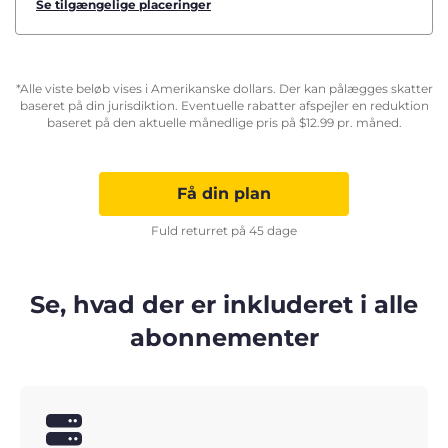
Se tilgængelige placeringer
*Alle viste beløb vises i Amerikanske dollars. Der kan pålægges skatter
baseret på din jurisdiktion. Eventuelle rabatter afspejler en reduktion
baseret på den aktuelle månedlige pris på
$
12.99
pr. måned.
Få din plan
Fuld returret på 45 dage
Se, hvad der er inkluderet i alle
abonnementer