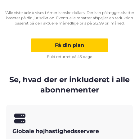
*Alle viste beløb vises i Amerikanske dollars. Der kan pålægges skatter
baseret på din jurisdiktion. Eventuelle rabatter afspejler en reduktion
baseret på den aktuelle månedlige pris på
$
12.99
pr. måned.
Få din plan
Fuld returret på 45 dage
Se, hvad der er inkluderet i alle
abonnementer
Globale højhastighedsservere