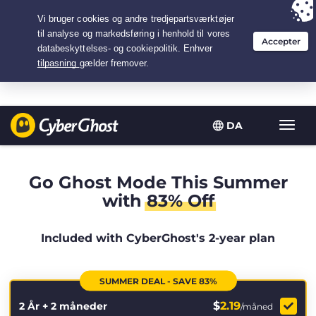
Your choice:
The Best Deal
for 2.1666666666667-years at $
2.19
/month
DA
Slå
navig
til/fra
Go Ghost Mode This Summer
with
83% Off
Included with CyberGhost's 2-year plan
SUMMER DEAL - SAVE 83%
$
2.19
2 År + 2 måneder
/måned