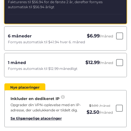
Faktureres til
$56.94
for de første 2 år, derefter fornyes
automatisk til
$56.94
årligt
$
6.99
6 måneder
/måned
Fornyes automatisk til
$41.94
hver 6. måned
$
12.99
1 måned
/måned
Fornyes automatisk til
$12.99
månedligt
Nye placeringer
Inkluder en dedikeret IP
Opgrader din VPN-oplevelse med en IP-
$
5.00
/måned
adresse, der udelukkende er tildelt dig.
$
2.50
/måned
Se tilgængelige placeringer