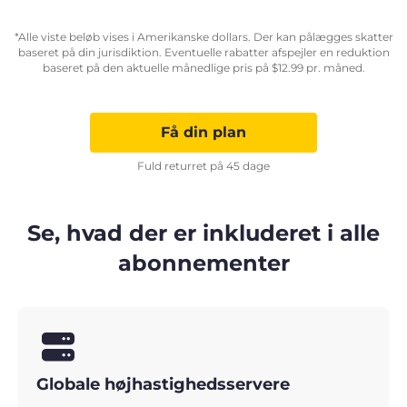
*Alle viste beløb vises i Amerikanske dollars. Der kan pålægges skatter
baseret på din jurisdiktion. Eventuelle rabatter afspejler en reduktion
baseret på den aktuelle månedlige pris på
$
12.99
pr. måned.
Få din plan
Fuld returret på 45 dage
Se, hvad der er inkluderet i alle
abonnementer
Globale højhastighedsservere