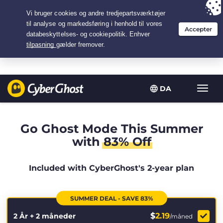
Your choice:
The Best Deal
for 2.1666666666667-years at $
2.19
/month
DA
Slå
navig
til/fra
Go Ghost Mode This Summer
with
83% Off
Included with CyberGhost's 2-year plan
SUMMER DEAL - SAVE 83%
$
2.19
2 År + 2 måneder
/måned