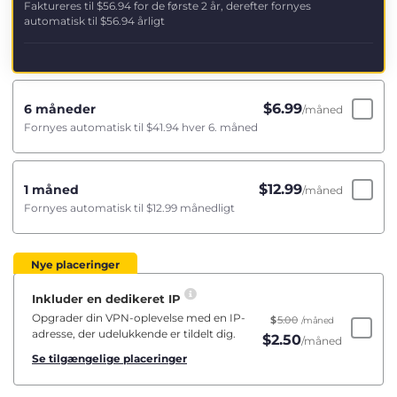
Faktureres til
$56.94
for de første 2 år, derefter fornyes
automatisk til
$56.94
årligt
$
6.99
6 måneder
/måned
Fornyes automatisk til
$41.94
hver 6. måned
$
12.99
1 måned
/måned
Fornyes automatisk til
$12.99
månedligt
Nye placeringer
Inkluder en dedikeret IP
Opgrader din VPN-oplevelse med en IP-
$
5.00
/måned
adresse, der udelukkende er tildelt dig.
$
2.50
/måned
Se tilgængelige placeringer