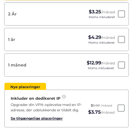
$
3.25
/måned
2 År
Moms inkluderet
$
4.29
/måned
1 år
Moms inkluderet
$
12.99
/måned
1 måned
Moms inkluderet
Nye placeringer
Inkluder en dedikeret IP
Opgrader din VPN-oplevelse med en IP-
$
5.00
/måned
adresse, der udelukkende er tildelt dig.
$
3.75
/måned
Se tilgængelige placeringer