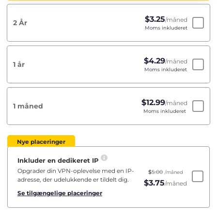
$
3.25
/måned
2 År
Moms inkluderet
$
4.29
/måned
1 år
Moms inkluderet
$
12.99
/måned
1 måned
Moms inkluderet
Nye placeringer
Inkluder en dedikeret IP
Opgrader din VPN-oplevelse med en IP-
$
5.00
/måned
adresse, der udelukkende er tildelt dig.
$
3.75
/måned
Se tilgængelige placeringer