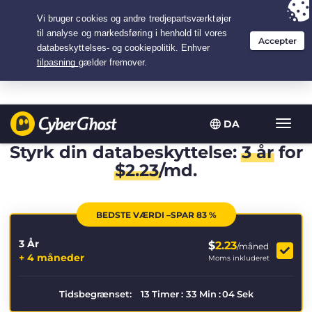
Your choice:
The Best Deal
for 3.3333333333333-years at $
2.23
/month
DA
Slå
navig
Styrk din databeskyttelse:
3 år
for
til/fra
$
2.23
/md.
BEDSTE VÆRDI –SPAR 83 %
3 År
$
2.23
/måned
+ 4 måneder
Moms inkluderet
Tidsbegrænset:
13
Timer
:
33
Min
:
04
Sek