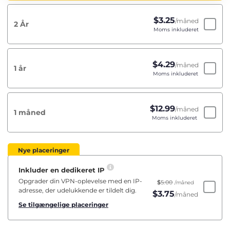
$
3.25
/måned
2 År
Moms inkluderet
$
4.29
/måned
1 år
Moms inkluderet
$
12.99
/måned
1 måned
Moms inkluderet
Nye placeringer
Inkluder en dedikeret IP
Opgrader din VPN-oplevelse med en IP-
$
5.00
/måned
adresse, der udelukkende er tildelt dig.
$
3.75
/måned
Se tilgængelige placeringer