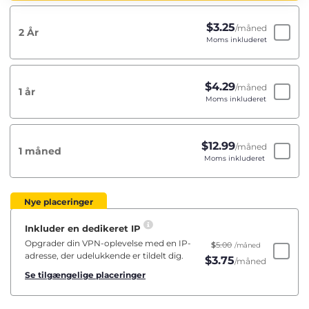
$
3.25
/måned
2 År
Moms inkluderet
$
4.29
/måned
1 år
Moms inkluderet
$
12.99
/måned
1 måned
Moms inkluderet
Nye placeringer
Inkluder en dedikeret IP
Opgrader din VPN-oplevelse med en IP-
$
5.00
/måned
adresse, der udelukkende er tildelt dig.
$
3.75
/måned
Se tilgængelige placeringer