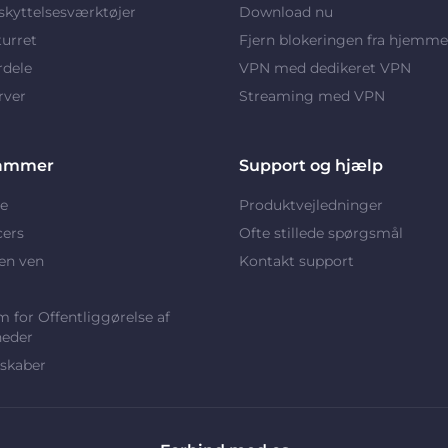
kyttelsesværktøjer
Download nu
turret
Fjern blokeringen fra hjemme
rdele
VPN med dedikeret VPN
rver
Streaming med VPN
ammer
Support og hjælp
e
Produktvejledninger
cers
Ofte stillede spørgsmål
en ven
Kontakt support
 for Offentliggørelse af
heder
skaber