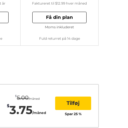
t år
Faktureret til
$12.99
hver måned
Få din plan
Moms inkluderet
ge
Fuld returret på 14 dage
$
5.00
/måned
Tilføj
3.75
$
/måned
Spar
25
%