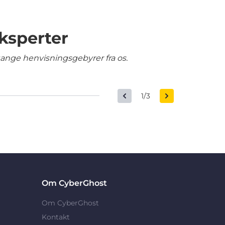
ksperter
gange henvisningsgebyrer fra os.
1/3
Om CyberGhost
Om CyberGhost
Kontakt