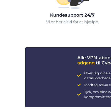
Kundesupport 24/7
Vi er her altid for at hjælpe.
Alle VPN-abon
adgang
til Cy
Overvåg dine e
datasikkerhede
Modtag advarsle
Tjek, om dine 
kompromittere