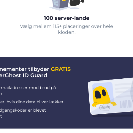
100 server-lande
Vælg mellem 115+ placeringer over hele
kloden.
nementer tilbyder
GRATIS
berGhost ID Guard
-mailadresser mod brud på
n
r, hvis dine data bliver lækket
adgangskoder er blevet
t