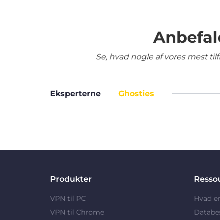
Anbefal
Se, hvad nogle af vores mest ti
Eksperterne
Ghosties
Produkter
Resso
VPN til PC
Hvad e
VPN til Chrome
Databe