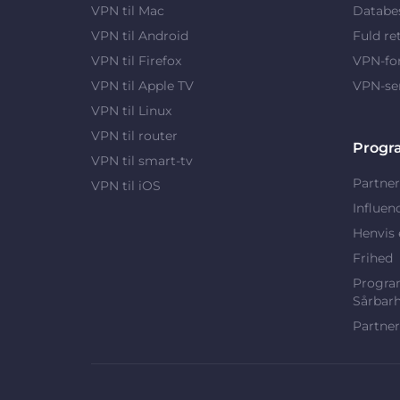
VPN til Mac
Databes
VPN til Android
Fuld re
VPN til Firefox
VPN-fo
VPN til Apple TV
VPN-se
VPN til Linux
VPN til router
Progr
VPN til smart-tv
Partner
VPN til iOS
Influen
Henvis 
Frihed
Program
Sårbar
Partner