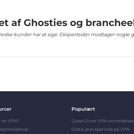
et af Ghosties og branchee
lfredse kunder har at sige. Ekspertsider modtager nogle 
urcer
Populært
r en VPN?
CyberGhost VPN-anmeldelser
skyttelseshub
Gratis prøveperiode på VPN