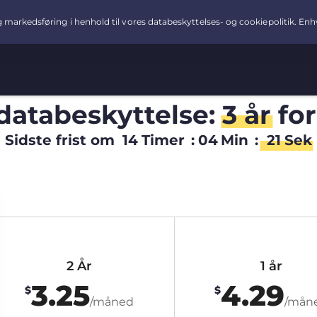
 databeskyttelse:
3 år
fo
Sidste frist om
14
Timer
:
04
Min
:
20
Sek
2 År
1 år
3.25
4.29
$
$
/måned
/mån