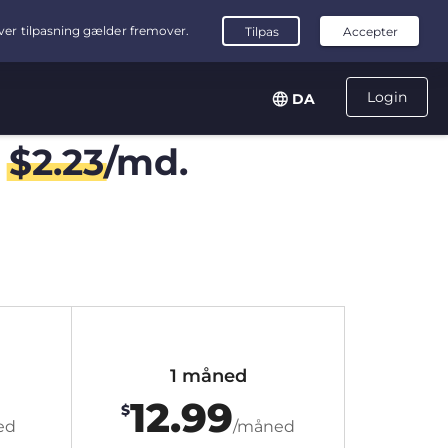
Login
DA
r
$
2.23
/md.
1 måned
12.99
$
ed
/måned