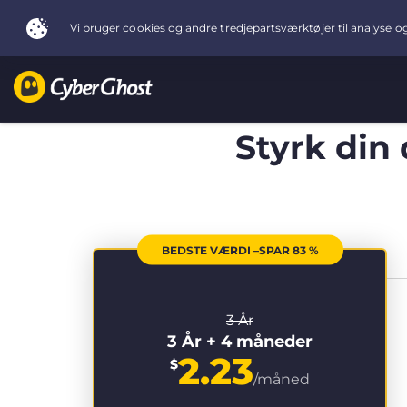
Styrk din
BEDSTE VÆRDI –SPAR 83 %
3 År
3 År + 4 måneder
2.23
$
/måned