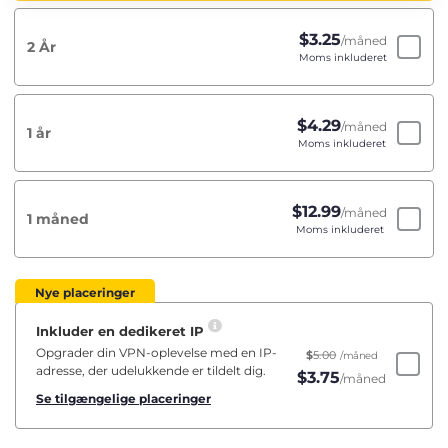
$
3.25
/måned
2 År
Moms inkluderet
$
4.29
/måned
1 år
Moms inkluderet
$
12.99
/måned
1 måned
Moms inkluderet
Nye placeringer
Inkluder en dedikeret IP
Opgrader din VPN-oplevelse med en IP-
$
5.00
/måned
adresse, der udelukkende er tildelt dig.
$
3.75
/måned
Se tilgængelige placeringer