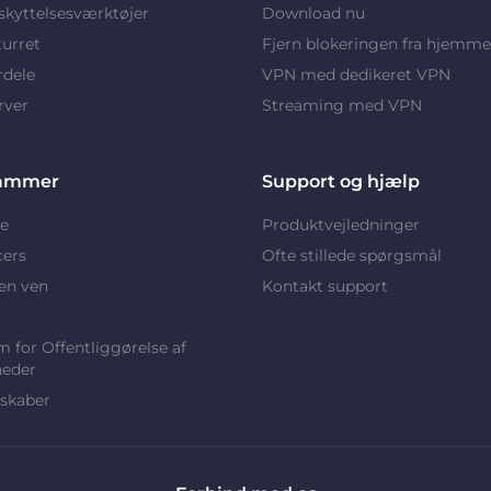
kyttelsesværktøjer
Download nu
turret
Fjern blokeringen fra hjemme
rdele
VPN med dedikeret VPN
rver
Streaming med VPN
ammer
Support og hjælp
e
Produktvejledninger
cers
Ofte stillede spørgsmål
en ven
Kontakt support
 for Offentliggørelse af
heder
skaber