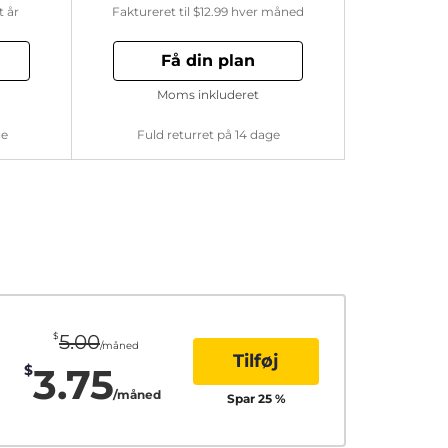
t år
Faktureret til
$12.99
hver måned
Få din plan
Moms inkluderet
ge
Fuld returret på 14 dage
$
5.00
/måned
Tilføj
3.75
$
/måned
Spar
25
%