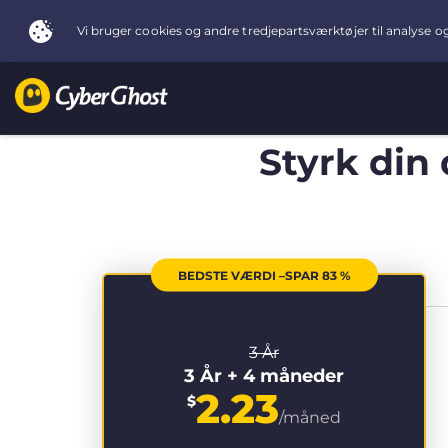
Styrk din
BEDSTE VÆRDI –SPAR 83 %
3 År
3 År + 4 måneder
2.23
$
/måned