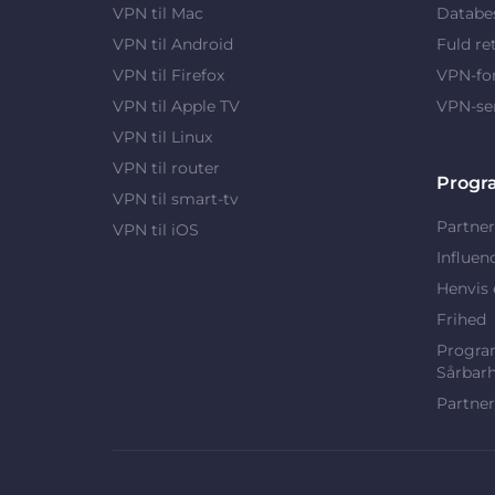
VPN til Mac
Databes
VPN til Android
Fuld re
VPN til Firefox
VPN-fo
VPN til Apple TV
VPN-se
VPN til Linux
VPN til router
Progr
VPN til smart-tv
Partner
VPN til iOS
Influen
Henvis 
Frihed
Program
Sårbar
Partner