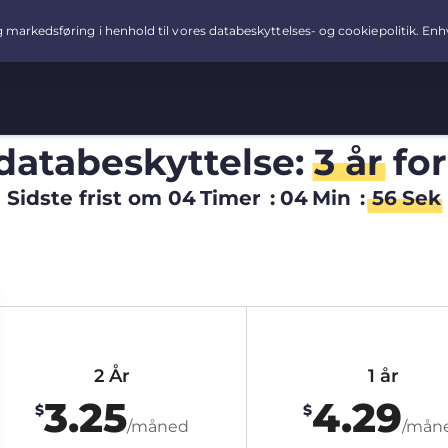
 databeskyttelse:
3 år
fo
Sidste frist om
04
Timer
:
04
Min
:
55
Sek
2 År
1 år
3.25
4.29
$
$
/måned
/mån