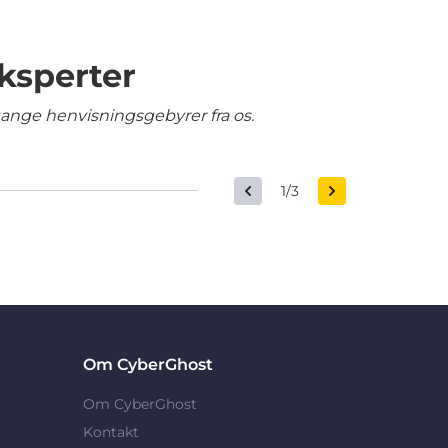
ksperter
gange henvisningsgebyrer fra os.
1/3
Om CyberGhost
Om CyberGhost
Kontakt