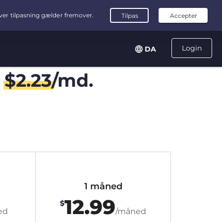
Login
DA
r
$
2.23
/md.
1 måned
12.99
$
ed
/måned