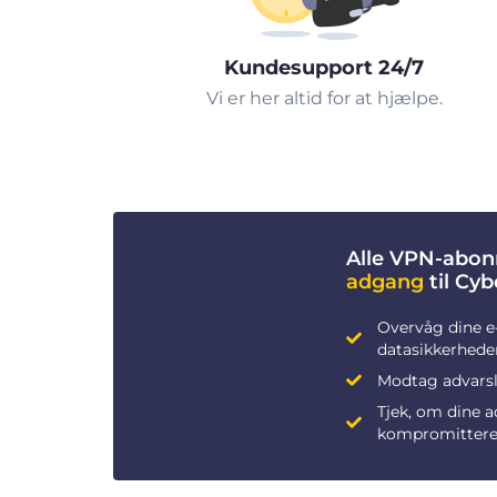
Kundesupport 24/7
Vi er her altid for at hjælpe.
Alle VPN-abon
adgang
til Cy
Overvåg dine e
datasikkerhede
Modtag advarsle
Tjek, om dine 
kompromittere