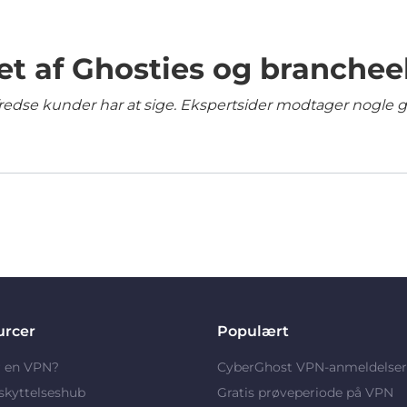
et af Ghosties og branchee
lfredse kunder har at sige. Ekspertsider modtager nogle 
urcer
Populært
r en VPN?
CyberGhost VPN-anmeldelser
skyttelseshub
Gratis prøveperiode på VPN