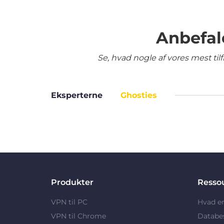
Anbefal
Se, hvad nogle af vores mest ti
Eksperterne
Ghosties
Produkter
Resso
VPN til PC
Hvad e
VPN til Chrome
Databe