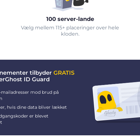
100 server-lande
Vælg mellem 115+ placeringer over hele
kloden.
nementer tilbyder
GRATIS
berGhost ID Guard
-mailadresser mod brud på
n
r, hvis dine data bliver lækket
adgangskoder er blevet
t