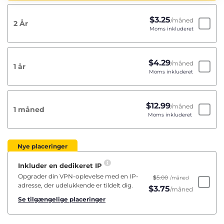
$
3.25
/måned
2 År
Moms inkluderet
$
4.29
/måned
1 år
Moms inkluderet
$
12.99
/måned
1 måned
Moms inkluderet
Nye placeringer
Inkluder en dedikeret IP
Opgrader din VPN-oplevelse med en IP-
$
5.00
/måned
adresse, der udelukkende er tildelt dig.
$
3.75
/måned
Se tilgængelige placeringer