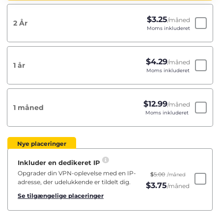
$
3.25
/måned
2 År
Moms inkluderet
$
4.29
/måned
1 år
Moms inkluderet
$
12.99
/måned
1 måned
Moms inkluderet
Nye placeringer
Inkluder en dedikeret IP
Opgrader din VPN-oplevelse med en IP-
$
5.00
/måned
adresse, der udelukkende er tildelt dig.
$
3.75
/måned
Se tilgængelige placeringer