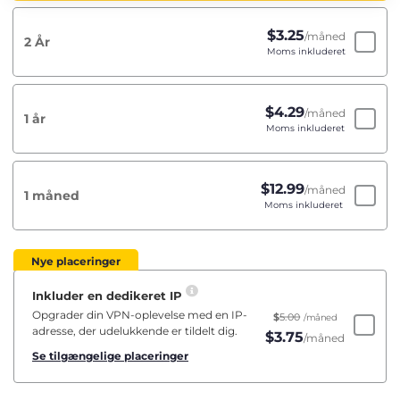
$
3.25
/måned
2 År
Moms inkluderet
$
4.29
/måned
1 år
Moms inkluderet
$
12.99
/måned
1 måned
Moms inkluderet
Nye placeringer
Inkluder en dedikeret IP
Opgrader din VPN-oplevelse med en IP-
$
5.00
/måned
adresse, der udelukkende er tildelt dig.
$
3.75
/måned
Se tilgængelige placeringer