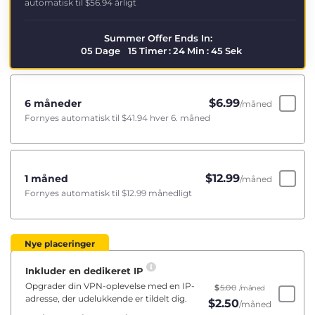
automatisk til
$56.94
årligt
Summer Offer Ends In:
05
Dage
15
Timer
:
24
Min
:
44
Sek
$
6.99
6 måneder
/måned
Fornyes automatisk til
$41.94
hver 6. måned
$
12.99
1 måned
/måned
Fornyes automatisk til
$12.99
månedligt
Nye placeringer
Inkluder en dedikeret IP
Opgrader din VPN-oplevelse med en IP-
$
5.00
/måned
adresse, der udelukkende er tildelt dig.
$
2.50
/måned