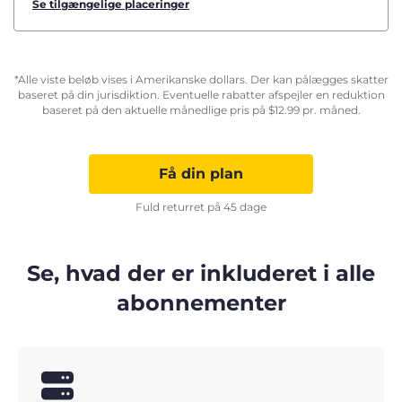
Se tilgængelige placeringer
*Alle viste beløb vises i Amerikanske dollars. Der kan pålægges skatter
baseret på din jurisdiktion. Eventuelle rabatter afspejler en reduktion
baseret på den aktuelle månedlige pris på
$
12.99
pr. måned.
Få din plan
Fuld returret på 45 dage
Se, hvad der er inkluderet i alle
abonnementer