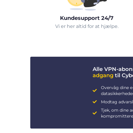
Kundesupport 24/7
Vi er her altid for at hjælpe.
Alle VPN-abon
adgang
til Cy
Overvåg dine e
datasikkerhede
Modtag advarsle
Tjek, om dine 
kompromittere