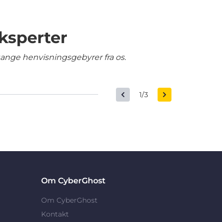
ksperter
gange henvisningsgebyrer fra os.
1/3
Om CyberGhost
Om CyberGhost
Kontakt