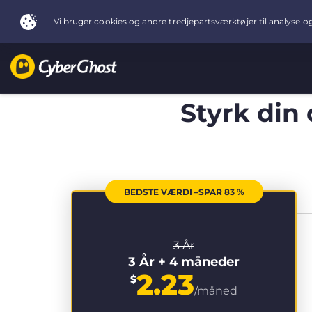
Styrk din
BEDSTE VÆRDI –SPAR 83 %
3 År
3 År + 4 måneder
2.23
$
/måned