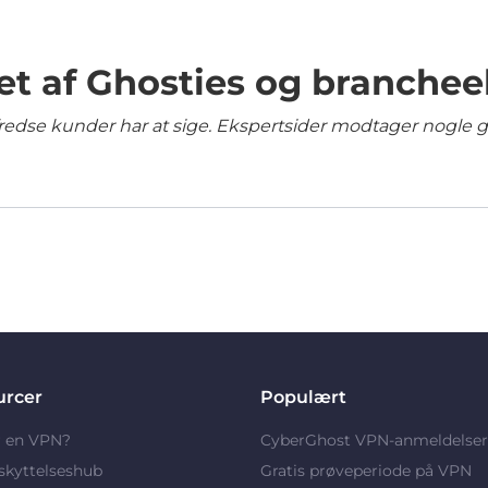
et af Ghosties og branchee
lfredse kunder har at sige. Ekspertsider modtager nogle 
urcer
Populært
r en VPN?
CyberGhost VPN-anmeldelser
skyttelseshub
Gratis prøveperiode på VPN