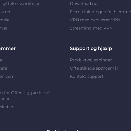
kyttelsesværktøjer
Download nu
turret
Fjern blokeringen fra hjemme
rdele
VPN med dedikeret VPN
rver
Streaming med VPN
ammer
Support og hjælp
e
Produktvejledninger
cers
Ofte stillede spørgsmål
en ven
Kontakt support
 for Offentliggørelse af
heder
skaber