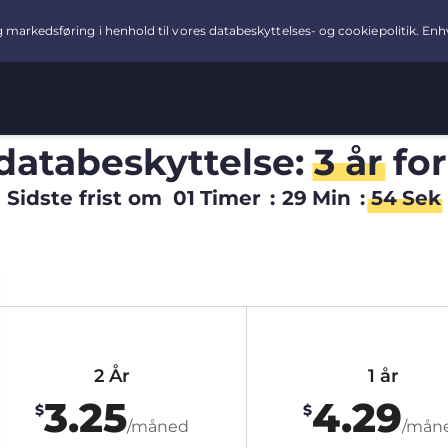
 databeskyttelse:
3 år
fo
Sidste frist om
01
Timer
:
29
Min
:
54
Sek
2 År
1 år
3.25
4.29
$
$
/måned
/mån