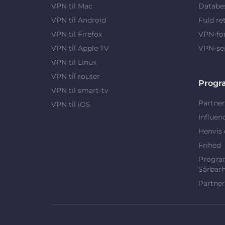
VPN til Mac
Databes
VPN til Android
Fuld re
VPN til Firefox
VPN-fo
VPN til Apple TV
VPN-se
VPN til Linux
VPN til router
Progr
VPN til smart-tv
Partner
VPN til iOS
Influen
Henvis 
Frihed
Program
Sårbar
Partner