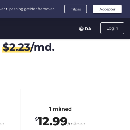
Login
DA
r
$
2.23
/md.
1 måned
12.99
$
ed
/måned