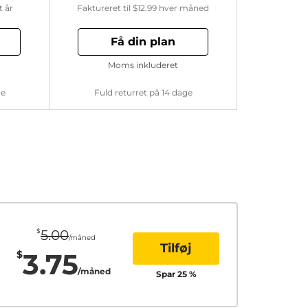
t år
Faktureret til
$12.99
hver måned
Få din plan
Moms inkluderet
ge
Fuld returret på 14 dage
$
5.00
/måned
Tilføj
3.75
$
/måned
Spar
25
%