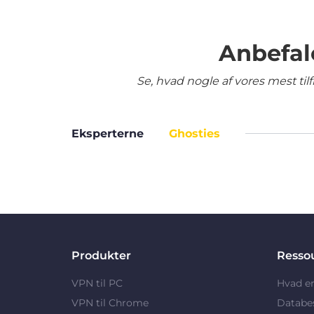
Anbefal
Se, hvad nogle af vores mest ti
Eksperterne
Ghosties
Produkter
Resso
VPN til PC
Hvad e
VPN til Chrome
Databe