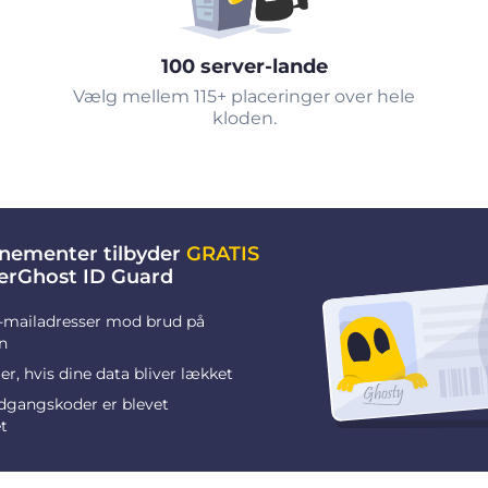
100 server-lande
Vælg mellem 115+ placeringer over hele
kloden.
nementer tilbyder
GRATIS
berGhost ID Guard
-mailadresser mod brud på
n
r, hvis dine data bliver lækket
adgangskoder er blevet
t