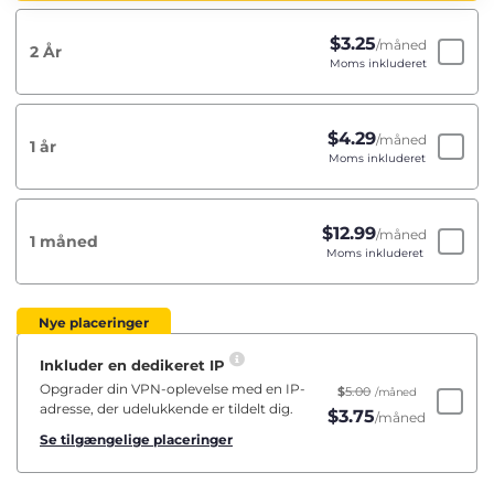
$
3.25
/måned
2 År
Moms inkluderet
$
4.29
/måned
1 år
Moms inkluderet
$
12.99
/måned
1 måned
Moms inkluderet
Nye placeringer
Inkluder en dedikeret IP
Opgrader din VPN-oplevelse med en IP-
$
5.00
/måned
adresse, der udelukkende er tildelt dig.
$
3.75
/måned
Se tilgængelige placeringer