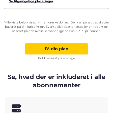
Se tilgængelige placeringer
*Alle viste beløb vises i Amerikanske dollars. Der kan pålægges skatter
baseret på din jurisdiktion. Eventuelle rabatter afspejler en reduktion
baseret på den aktuelle månedlige pris på
$
12.99
pr. måned.
Få din plan
Fuld returret på 45 dage
Se, hvad der er inkluderet i alle
abonnementer