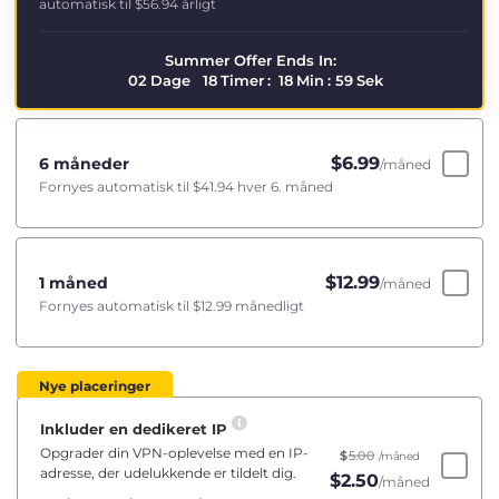
automatisk til
$56.94
årligt
Summer Offer Ends In:
02
Dage
18
Timer
:
18
Min
:
59
Sek
$
6.99
6 måneder
/måned
Fornyes automatisk til
$41.94
hver 6. måned
$
12.99
1 måned
/måned
Fornyes automatisk til
$12.99
månedligt
Nye placeringer
Inkluder en dedikeret IP
Opgrader din VPN-oplevelse med en IP-
$
5.00
/måned
adresse, der udelukkende er tildelt dig.
$
2.50
/måned