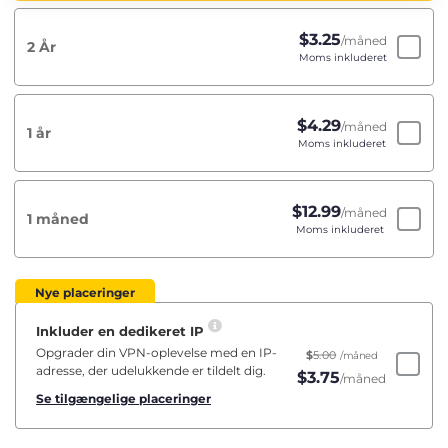
$
3.25
/måned
2 År
Moms inkluderet
$
4.29
/måned
1 år
Moms inkluderet
$
12.99
/måned
1 måned
Moms inkluderet
Nye placeringer
Inkluder en dedikeret IP
Opgrader din VPN-oplevelse med en IP-
$
5.00
/måned
adresse, der udelukkende er tildelt dig.
$
3.75
/måned
Se tilgængelige placeringer