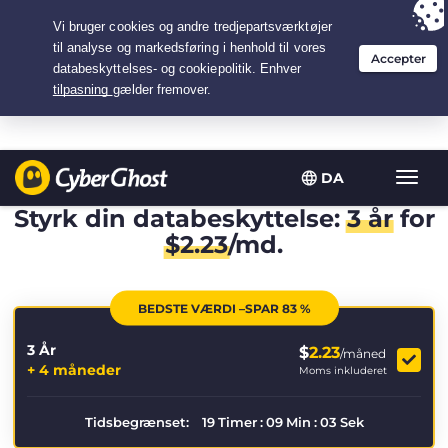
Your choice:
The Best Deal
for 3.3333333333333-years at $
2.23
/month
DA
Slå
navig
Styrk din databeskyttelse:
3 år
for
til/fra
$
2.23
/md.
BEDSTE VÆRDI –SPAR 83 %
3 År
$
2.23
/måned
+ 4 måneder
Moms inkluderet
Tidsbegrænset:
19
Timer
:
09
Min
:
03
Sek