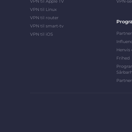
VPN til Apple TV
VPN-se
VPN til Linux
VPN til router
Progr
VPN til smart-tv
Partner
VPN til iOS
Influen
Henvis 
Frihed
Program
Sårbar
Partner