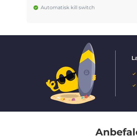
Automatisk kill switch
La
Anbefal