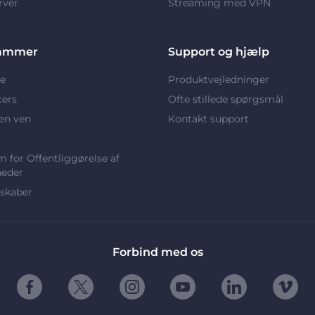
rver
Streaming med VPN
ammer
Support og hjælp
e
Produktvejledninger
cers
Ofte stillede spørgsmål
en ven
Kontakt support
 for Offentliggørelse af
heder
skaber
Forbind med os