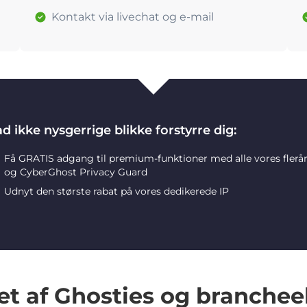
Kontakt via livechat og e-mail
d ikke nysgerrige blikke forstyrre dig:
Få GRATIS adgang til premium-funktioner med alle vores flerå
og CyberGhost Privacy Guard
Udnyt den største rabat på vores dedikerede IP
et af Ghosties og branchee