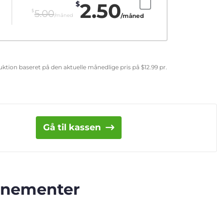
2.50
$
$
5.00
/måned
/måned
eduktion baseret på den aktuelle månedlige pris på
$
12.99
pr.
Gå til kassen
onnementer