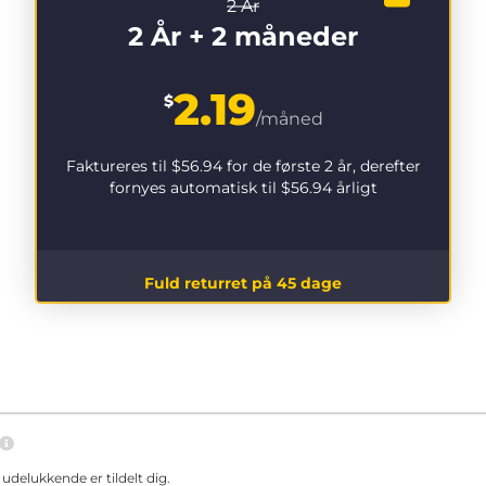
2 År
2 År + 2 måneder
2.19
$
/måned
Faktureres til
$56.94
for de første 2 år, derefter
fornyes automatisk til
$56.94
årligt
Fuld returret på 45 dage
delukkende er tildelt dig.