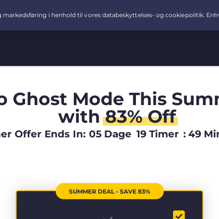
o Ghost Mode This Sum
with
83% Off
r Offer Ends In:
05
Dage
19
Timer
:
49
Mi
SUMMER DEAL - SAVE 83%