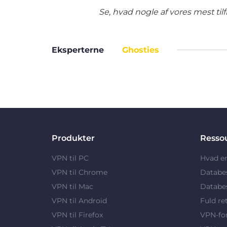
Se, hvad nogle af vores mest ti
Eksperterne
Ghosties
Produkter
Resso
VPN til PC
Hvad e
VPN til Chrome
Databe
VPN til Mac
Databes
VPN til Android
Fuld re
VPN til Firefox
VPN-fo