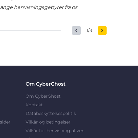
gange henvisningsgebyrer fra os.
1/3
Om CyberGhost
Om CyberGhost
Kontakt
Databeskyttelsespolitik
sider
Vilkår og betingelser
Vilkår for henvisning af ven