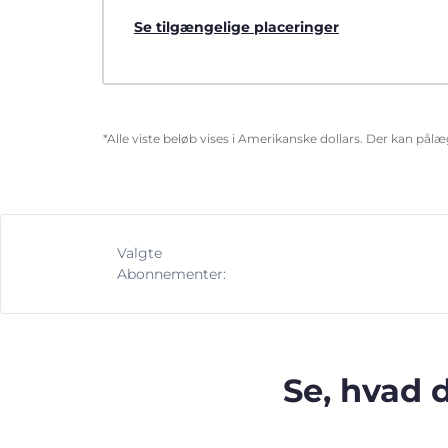
Se tilgængelige placeringer
*Alle viste beløb vises i Amerikanske dollars. Der kan pål
Valgte
Abonnementer:
Se, hvad 