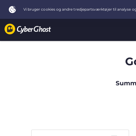
G
Summe