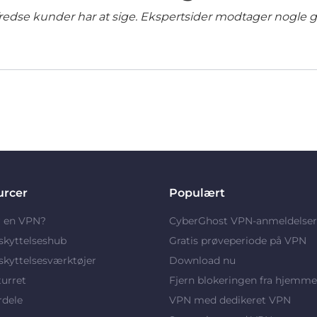
lfredse kunder har at sige. Ekspertsider modtager nogle 
urcer
Populært
r en VPN?
CyberGhost VPN-anmeldelser
skyttelseshub
Gratis prøveperiode på VPN
kyttelsesværktøjer
Download nu
turret
Fjern blokeringen fra hjemme
rdele
VPN med dedikeret VPN