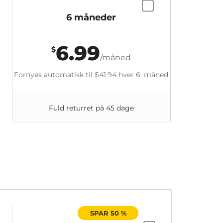
6 måneder
6.99
$
/måned
Fornyes automatisk til
$41.94
hver 6. måned
Fuld returret på 45 dage
SPAR 50 %