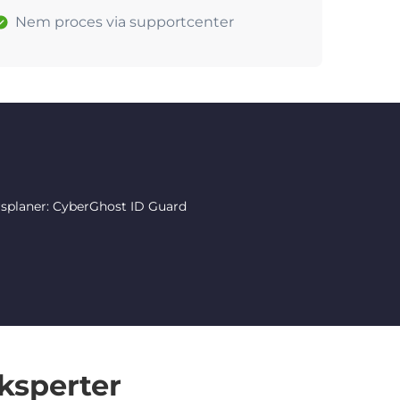
Nem proces via supportcenter
rsplaner: CyberGhost ID Guard
ksperter