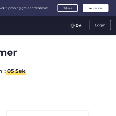
Login
DA
mer
n
:
05
Sek