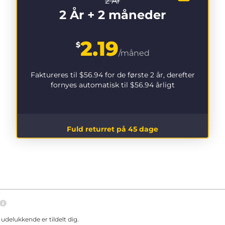
2 År
2 År + 2 måneder
2.19
$
/måned
Faktureres til
$56.94
for de første 2 år, derefter
fornyes automatisk til
$56.94
årligt
Fuld returret på 45 dage
delukkende er tildelt dig.