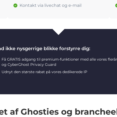
Kontakt via livechat og e-mail
d ikke nysgerrige blikke forstyrre dig:
Få GRATIS adgang til premium-funktioner med alle vores flerå
og CyberGhost Privacy Guard
Udnyt den største rabat på vores dedikerede IP
et af Ghosties og branchee