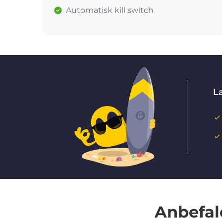
Automatisk kill switch
La
Anbefal