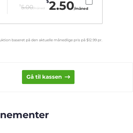
2.50
$
$
5.00
/måned
/måned
eduktion baseret på den aktuelle månedlige pris på
$
12.99
pr.
Gå til kassen
onnementer