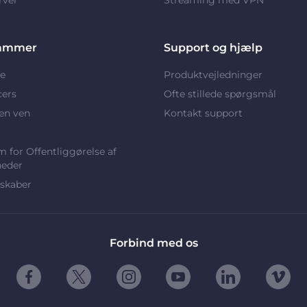
ammer
Support og hjælp
e
Produktvejledninger
cers
Ofte stillede spørgsmål
en ven
Kontakt support
 for Offentliggørelse af
heder
skaber
Forbind med os