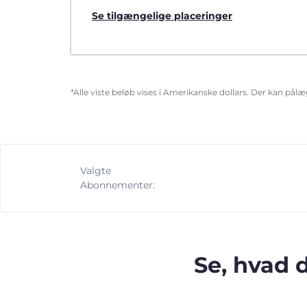
Se tilgængelige placeringer
*Alle viste beløb vises i Amerikanske dollars. Der kan pål
Valgte
Abonnementer:
Se, hvad 