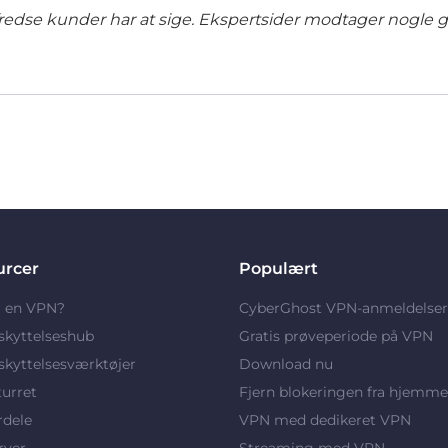
lfredse kunder har at sige. Ekspertsider modtager nogle 
urcer
Populært
r en VPN?
CyberGhost VPN-anmeldelser
skyttelseshub
Gratis prøveperiode på VPN
kyttelsesværktøjer
Download nu
turret
Fjern blokeringen fra hjemme
rdele
VPN med dedikeret VPN
rver
Streaming med VPN