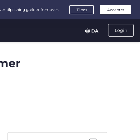
Login
DA
mer