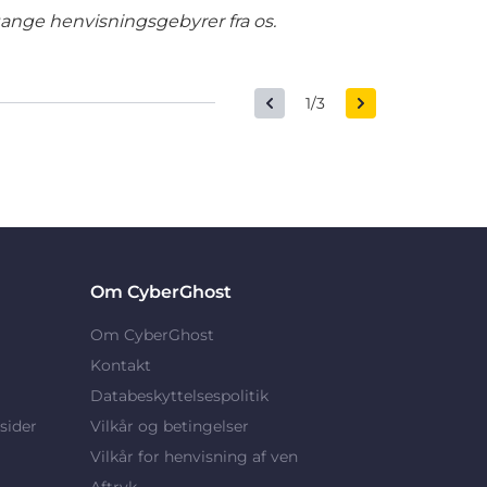
gange henvisningsgebyrer fra os.
1/3
Om CyberGhost
Om CyberGhost
Kontakt
Databeskyttelsespolitik
sider
Vilkår og betingelser
Vilkår for henvisning af ven
Aftryk