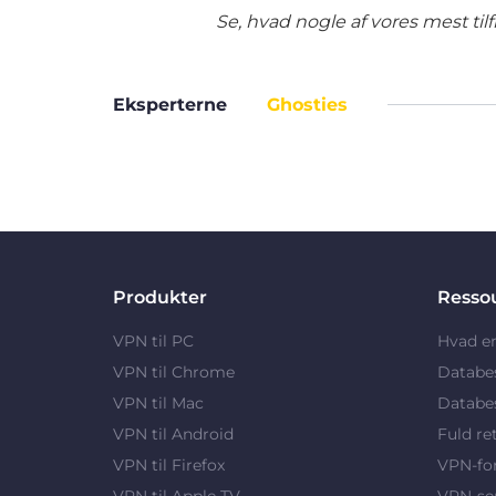
Se, hvad nogle af vores mest ti
Eksperterne
Ghosties
Produkter
Resso
VPN til PC
Hvad e
VPN til Chrome
Databe
VPN til Mac
Databes
VPN til Android
Fuld re
VPN til Firefox
VPN-fo
VPN til Apple TV
VPN-se