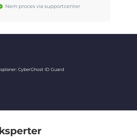
Nem proces via supportcenter
rsplaner: CyberGhost ID Guard
ksperter