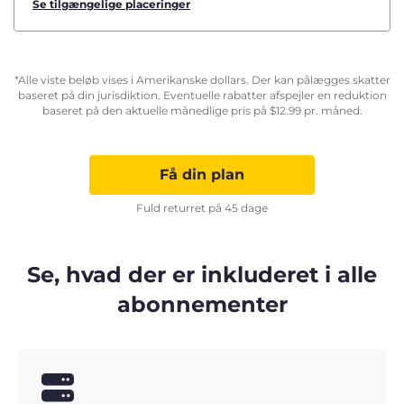
Se tilgængelige placeringer
*Alle viste beløb vises i Amerikanske dollars. Der kan pålægges skatter
baseret på din jurisdiktion. Eventuelle rabatter afspejler en reduktion
baseret på den aktuelle månedlige pris på
$
12.99
pr. måned.
Få din plan
Fuld returret på 45 dage
Se, hvad der er inkluderet i alle
abonnementer