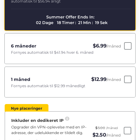
automatisk til
$56.94
årligt
Summer Offer Ends In:
02
Dage
18
Timer
:
21
Min
:
19
Sek
$
6.99
6 måneder
/måned
Fornyes automatisk til
$41.94
hver 6. måned
$
12.99
1 måned
/måned
Fornyes automatisk til
$12.99
månedligt
Nye placeringer
Inkluder en dedikeret IP
Opgrader din VPN-oplevelse med en IP-
$
5.00
/måned
adresse, der udelukkende er tildelt dig.
$
2.50
/måned