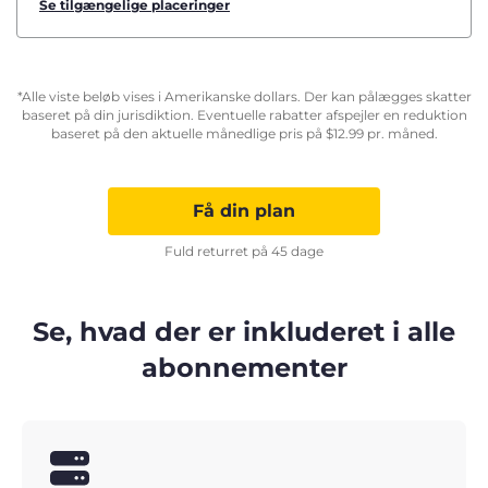
Se tilgængelige placeringer
*Alle viste beløb vises i Amerikanske dollars. Der kan pålægges skatter
baseret på din jurisdiktion. Eventuelle rabatter afspejler en reduktion
baseret på den aktuelle månedlige pris på
$
12.99
pr. måned.
Få din plan
Fuld returret på 45 dage
Se, hvad der er inkluderet i alle
abonnementer