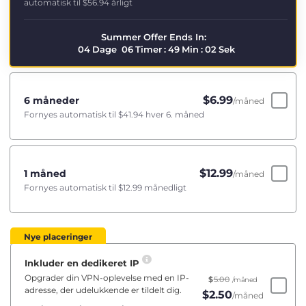
automatisk til
$56.94
årligt
Summer Offer Ends In:
04
Dage
06
Timer
:
49
Min
:
02
Sek
$
6.99
6 måneder
/måned
Fornyes automatisk til
$41.94
hver 6. måned
$
12.99
1 måned
/måned
Fornyes automatisk til
$12.99
månedligt
Nye placeringer
Inkluder en dedikeret IP
Opgrader din VPN-oplevelse med en IP-
$
5.00
/måned
adresse, der udelukkende er tildelt dig.
$
2.50
/måned