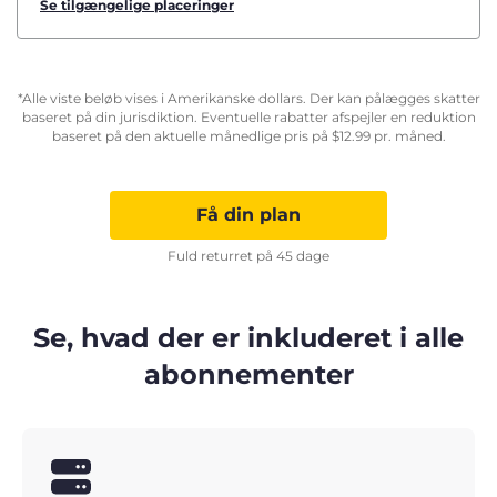
Se tilgængelige placeringer
*Alle viste beløb vises i Amerikanske dollars. Der kan pålægges skatter
baseret på din jurisdiktion. Eventuelle rabatter afspejler en reduktion
baseret på den aktuelle månedlige pris på
$
12.99
pr. måned.
Få din plan
Fuld returret på 45 dage
Se, hvad der er inkluderet i alle
abonnementer