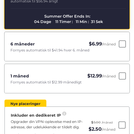
automatisk til
$56.94
årligt
Summer Offer Ends In:
04
Dage
11
Timer
:
11
Min
:
31
Sek
$
6.99
6 måneder
/måned
Fornyes automatisk til
$41.94
hver 6. måned
$
12.99
1 måned
/måned
Fornyes automatisk til
$12.99
månedligt
Nye placeringer
Inkluder en dedikeret IP
Opgrader din VPN-oplevelse med en IP-
$
5.00
/måned
adresse, der udelukkende er tildelt dig.
$
2.50
/måned