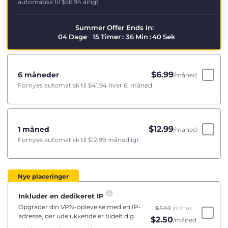
automatisk til
$56.94
årligt
Summer Offer Ends In:
04
Dage
15
Timer
:
36
Min
:
40
Sek
$
6.99
6 måneder
/måned
Fornyes automatisk til
$41.94
hver 6. måned
$
12.99
1 måned
/måned
Fornyes automatisk til
$12.99
månedligt
Nye placeringer
Inkluder en dedikeret IP
Opgrader din VPN-oplevelse med en IP-
$
5.00
/måned
adresse, der udelukkende er tildelt dig.
$
2.50
/måned