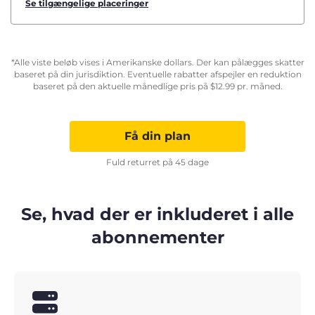
Se tilgængelige placeringer
*Alle viste beløb vises i Amerikanske dollars. Der kan pålægges skatter
baseret på din jurisdiktion. Eventuelle rabatter afspejler en reduktion
baseret på den aktuelle månedlige pris på
$
12.99
pr. måned.
Få din plan
Fuld returret på 45 dage
Se, hvad der er inkluderet i alle
abonnementer