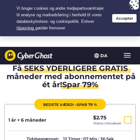
Your choice:
The Best Deal
for 1.5-years at $
2.75
/month
DA
Slå
navig
Få
SEKS YDERLIGERE GRATIS
til/fra
måneder med abonnementet på
ét år!
Spar 79%
BEDSTE VÆRDI –SPAR 79 %
$
2.75
/måned
1 år + 6 måneder
Moms inkluderet
Tidsbegrænset:
12
Timer
:
07
Min
:
36
Sek