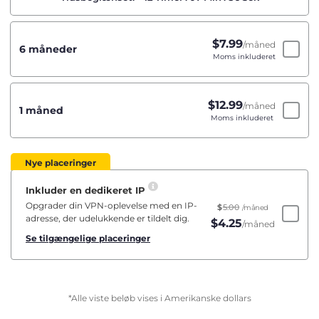
$
7.99
/måned
6 måneder
Moms inkluderet
$
12.99
/måned
1 måned
Moms inkluderet
Nye placeringer
Inkluder en dedikeret IP
Opgrader din VPN-oplevelse med en IP-
$
5.00
/måned
adresse, der udelukkende er tildelt dig.
$
4.25
/måned
Se tilgængelige placeringer
*Alle viste beløb vises i Amerikanske dollars