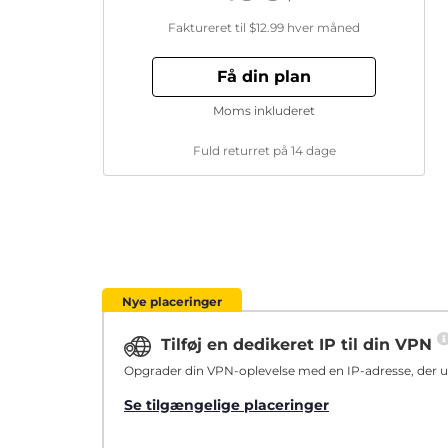
Faktureret til
$12.99
hver måned
Få din plan
Moms inkluderet
Fuld returret på 14 dage
Nye placeringer
Tilføj en dedikeret IP til din VPN
Opgrader din VPN-oplevelse med en IP-adresse, der ud
Se tilgængelige placeringer