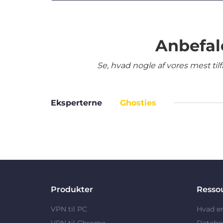
Anbefal
Se, hvad nogle af vores mest ti
Eksperterne
Ghosties
Produkter
Resso
VPN til PC
Hvad e
VPN til Chrome
Databe