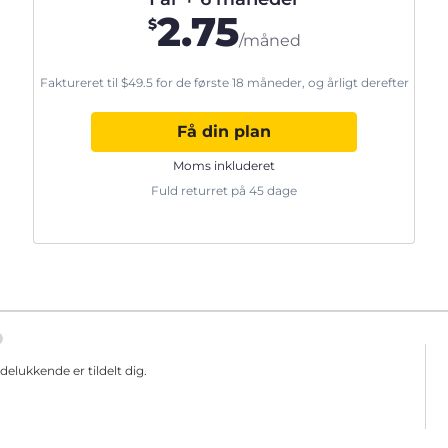
2.75
$
/måned
Faktureret til
$
49.5
for de første 18 måneder, og årligt derefter
Få din plan
Moms inkluderet
Fuld returret på 45 dage
elukkende er tildelt dig.