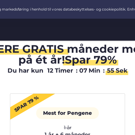
ERE GRATIS
måneder m
på ét år!
Spar 79%
Du har kun
12
Timer
:
07
Min
:
54
Sek
SPAR 79 %
Mest for Pengene
1 år
1 år + 6 måneder