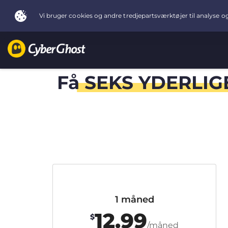
Få
SEKS YDERLIG
1 måned
12.99
$
/måned