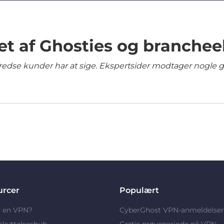
et af Ghosties og branchee
lfredse kunder har at sige. Ekspertsider modtager nogle 
urcer
Populært
r en VPN?
CyberGhost VPN-anmeldelser
skyttelseshub
Gratis prøveperiode på VPN