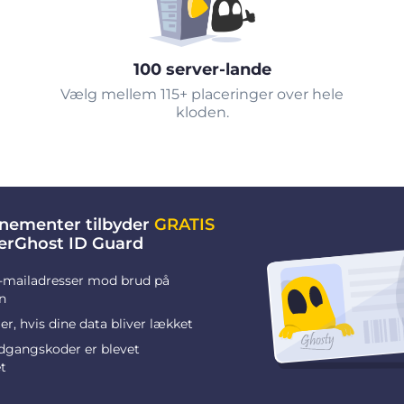
100 server-lande
Vælg mellem 115+ placeringer over hele
kloden.
nementer tilbyder
GRATIS
berGhost ID Guard
-mailadresser mod brud på
n
r, hvis dine data bliver lækket
adgangskoder er blevet
t