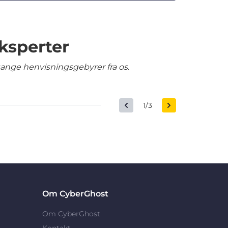
ksperter
gange henvisningsgebyrer fra os.
1/3
Om CyberGhost
Om CyberGhost
Kontakt