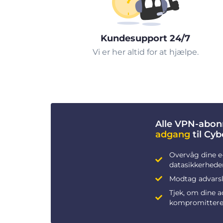
Kundesupport 24/7
Vi er her altid for at hjælpe.
Alle VPN-abon
adgang
til Cy
Overvåg dine e
datasikkerhede
Modtag advarsle
Tjek, om dine 
kompromittere