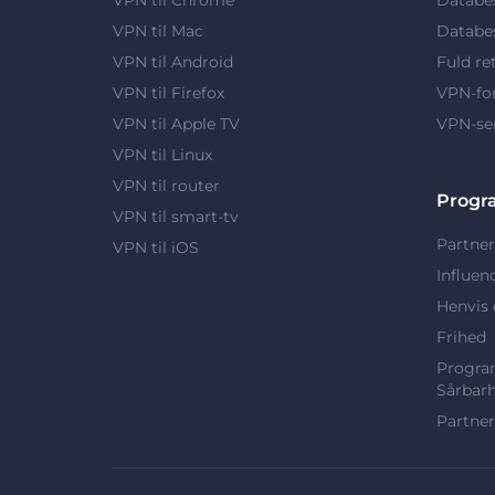
VPN til Mac
Databes
VPN til Android
Fuld re
VPN til Firefox
VPN-fo
VPN til Apple TV
VPN-se
VPN til Linux
VPN til router
Progr
VPN til smart-tv
Partner
VPN til iOS
Influen
Henvis 
Frihed
Program
Sårbar
Partner