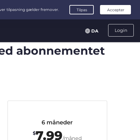
Login
DA
ed abonnementet
6 måneder
7.99
$
/måned