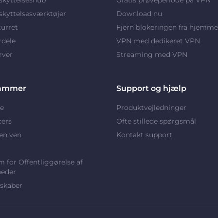
kyttelsesværktøjer
Download nu
turret
Fjern blokeringen fra hjemme
rdele
VPN med dedikeret VPN
rver
Streaming med VPN
ammer
Support og hjælp
e
Produktvejledninger
cers
Ofte stillede spørgsmål
en ven
Kontakt support
 for Offentliggørelse af
heder
skaber