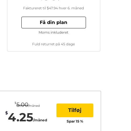
Faktureret til
$47.94
hver 6. måned
Få din plan
Moms inkluderet
Fuld returret på 45 dage
$
5.00
/måned
Tilføj
4.25
$
/måned
Spar
15
%